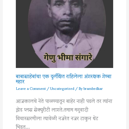
बाबासाहेबांचा एक दुर्लक्षित राहिलेला अंगरक्षक गेण्बा
महार
Leave a Comment
/
Uncategorized
/ By
brambedkar
आजकालचे नेते पाळण्यातून बाहेर नाही पडले तर त्यांना
झेड प्लस सेक्युरीटी लागते.तमाम मनुवादी
विचारसरणीला त्यावेळी नजरेत नजर टाकुन थेट
भिडत…