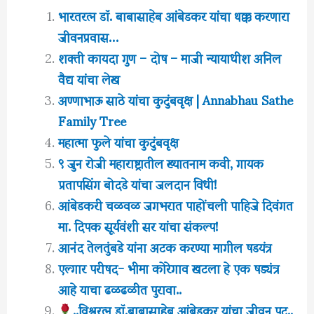
भारतरत्न डॉ. बाबासाहेब आंबेडकर यांचा थक्क करणारा
जीवनप्रवास…
शक्ती कायदा गुण – दोष – माजी न्यायाधीश अनिल
वैद्य यांचा लेख
अण्णाभाऊ साठे यांचा कुटुंबवृक्ष | Annabhau Sathe
Family Tree
महात्मा फुले यांचा कुटुंबवृक्ष
९ जुन रोजी महाराष्ट्रातील ख्यातनाम कवी, गायक
प्रतापसिंग बोदडे यांचा जलदान विधी!
आंबेडकरी चळवळ जगभरात पाहोंचली पाहिजे दिवंगत
मा. दिपक सूर्यवंशी सर यांचा संकल्प!
आनंद तेलतुंबडे यांना अटक करण्या मागील षडयंत्र
एल्गार परीषद- भीमा कोरेगाव खटला हे एक षड्यंत्र
आहे याचा ढळढळीत पुरावा..
..विश्वरत्‍न डॉ.बाबासाहेब आंबेडकर यांचा जीवन पट..