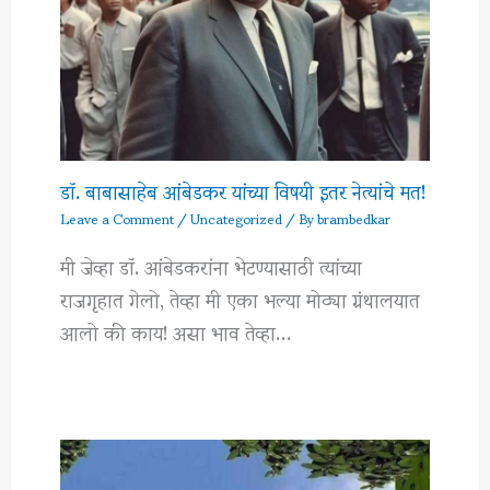
डॉ. बाबासाहेब आंबेडकर यांच्या विषयी इतर नेत्यांचे मत!
Leave a Comment
/
Uncategorized
/ By
brambedkar
मी जेव्हा डॉ. आंबेडकरांना भेटण्यासाठी त्यांच्या
राजगृहात गेलो, तेव्हा मी एका भल्या मोठ्या ग्रंथालयात
आलो की काय! असा भाव तेव्हा…