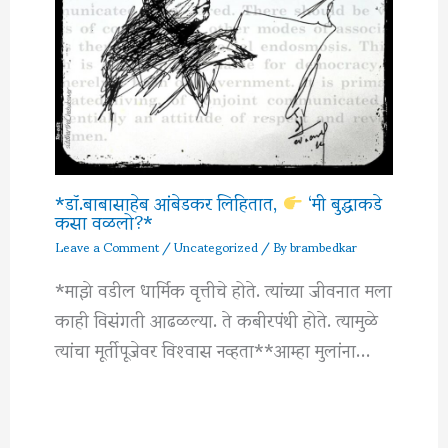
*डॉ.बाबासाहेब आंबेडकर लिहितात,
‘मी बुद्धाकडे
कसा वळलो?*
Leave a Comment
/
Uncategorized
/ By
brambedkar
*माझे वडील धार्मिक वृत्तीचे होते. त्यांच्या जीवनात मला
काही विसंगती आढळल्या. ते कबीरपंथी होते. त्यामुळे
त्यांचा मूर्तीपूजेवर विश्‍वास नव्हता**आम्हा मुलांना…