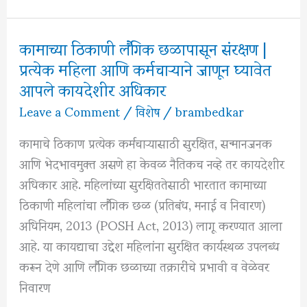
मदत
(Free
कामाच्या ठिकाणी लैंगिक छळापासून संरक्षण |
Legal
प्रत्येक महिला आणि कर्मचाऱ्याने जाणून घ्यावेत
Aid)
आपले कायदेशीर अधिकार
–
Leave a Comment
/
विशेष
/
brambedkar
कोणाला
मिळते
कामाचे ठिकाण प्रत्येक कर्मचाऱ्यासाठी सुरक्षित, सन्मानजनक
आणि
आणि भेदभावमुक्त असणे हा केवळ नैतिकच नव्हे तर कायदेशीर
अर्ज
अधिकार आहे. महिलांच्या सुरक्षिततेसाठी भारतात कामाच्या
कसा
ठिकाणी महिलांचा लैंगिक छळ (प्रतिबंध, मनाई व निवारण)
करावा?
अधिनियम, 2013 (POSH Act, 2013) लागू करण्यात आला
आहे. या कायद्याचा उद्देश महिलांना सुरक्षित कार्यस्थळ उपलब्ध
करून देणे आणि लैंगिक छळाच्या तक्रारींचे प्रभावी व वेळेवर
निवारण