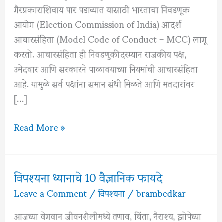
गैरप्रकाराशिवाय पार पडाव्यात यासाठी भारताचा निवडणूक
आयोग (Election Commission of India) आदर्श
आचारसंहिता (Model Code of Conduct – MCC) लागू
करतो. आचारसंहिता ही निवडणुकीदरम्यान राजकीय पक्ष,
उमेदवार आणि सरकारने पाळावयाच्या नियमांची आचारसंहिता
आहे. यामुळे सर्व पक्षांना समान संधी मिळते आणि मतदारांवर
[…]
आदर्श
Read More »
आचारसंहिता
(Model
Code
विपश्यना ध्यानाचे 10 वैज्ञानिक फायदे
of
Leave a Comment
/
विपश्यना
/
brambedkar
Conduct)
म्हणजे
आजच्या वेगवान जीवनशैलीमध्ये तणाव, चिंता, नैराश्य, झोपेच्या