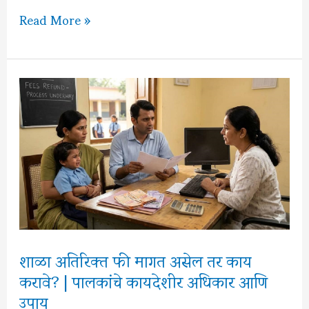
कामाच्या
Read More »
ठिकाणी
लैंगिक
छळापासून
संरक्षण
|
प्रत्येक
महिला
आणि
कर्मचाऱ्याने
जाणून
घ्यावेत
शाळा अतिरिक्त फी मागत असेल तर काय
आपले
करावे? | पालकांचे कायदेशीर अधिकार आणि
कायदेशीर
उपाय
अधिकार