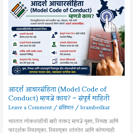
आदर्श आचारसंहिता (Model Code of
Conduct) म्हणजे काय? – संपूर्ण माहिती
Leave a Comment
/
संविधान
/
brambedkar
भारतात लोकशाहीची खरी ताकद म्हणजे मुक्त, निष्पक्ष आणि
पारदर्शक निवडणुका. निवडणुका शांततेत आणि कोणत्याही