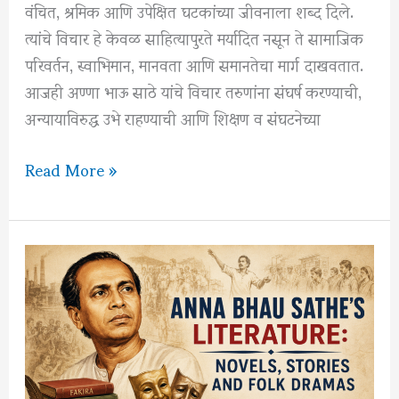
वंचित, श्रमिक आणि उपेक्षित घटकांच्या जीवनाला शब्द दिले.
त्यांचे विचार हे केवळ साहित्यापुरते मर्यादित नसून ते सामाजिक
परिवर्तन, स्वाभिमान, मानवता आणि समानतेचा मार्ग दाखवतात.
आजही अण्णा भाऊ साठे यांचे विचार तरुणांना संघर्ष करण्याची,
अन्यायाविरुद्ध उभे राहण्याची आणि शिक्षण व संघटनेच्या
अण्णा
Read More »
भाऊ
साठे
यांचे
25
प्रेरणादायी
विचार
–
संघर्ष,