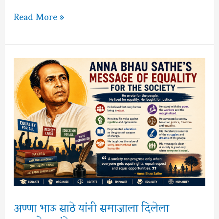
विपश्यना
Read More »
म्हणजे
काय?
संपूर्ण
माहिती
अण्णा भाऊ साठे यांनी समाजाला दिलेला