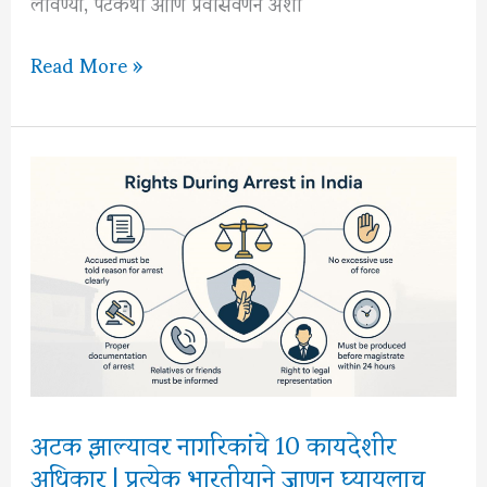
लावण्या, पटकथा आणि प्रवासवर्णन अशा
अण्णा
Read More »
भाऊ
साठे
यांचे
साहित्य:
कादंबऱ्या,
कथा
आणि
लोकनाट्य
अटक झाल्यावर नागरिकांचे 10 कायदेशीर
अधिकार | प्रत्येक भारतीयाने जाणून घ्यायलाच