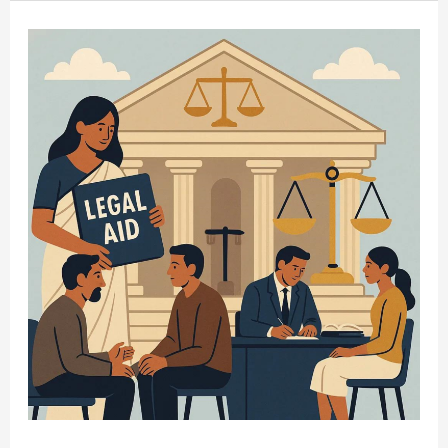
नागरिकांचे
10
कायदेशीर
अधिकार
|
प्रत्येक
भारतीयाने
जाणून
घ्यायलाच
हवेत