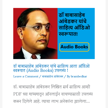
डॉ बाबासाहेब आंबेडकर यांचे साहित्य आता ऑडिओ
स्वरूपात (Audio Books) उपलब्ध !
Leave a Comment
/
बाबासाहेब आंबेडकर
/ By
brambedkar
डॉ. बाबासाहेब आंबेडकर लिखित सर्व साहित्य आम्ही
PDF च्या माध्यमातून ऑनलाईन वाचण्यासाठी उपलब्ध
करून दिलेले आहे. त्याचा लाभ अनेकांना झालेला…