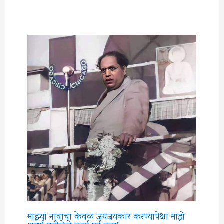
माझ्या नावाचा केवळ जयजयकार करण्यापेक्षा माझे