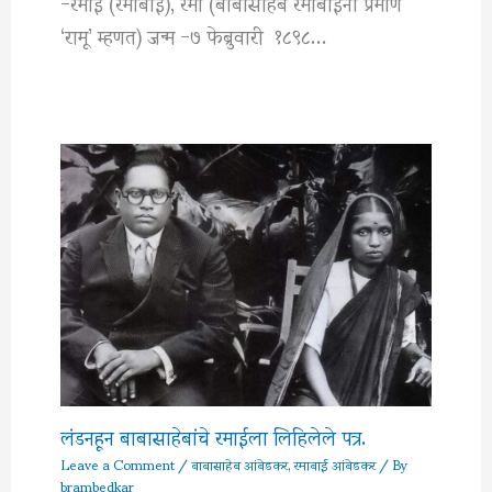
-रमाई (रमाबाई), रमा (बाबासाहेब रमाबाईंना प्रेमाणे
‘रामू’ म्हणत) जन्म -७ फेब्रुवारी १८९८…
लंडनहून बाबासाहेबांचे रमाईला लिहिलेले पत्र.
Leave a Comment
/
बाबासाहेब आंबेडकर
,
रमाबाई आंबेडकर
/ By
brambedkar