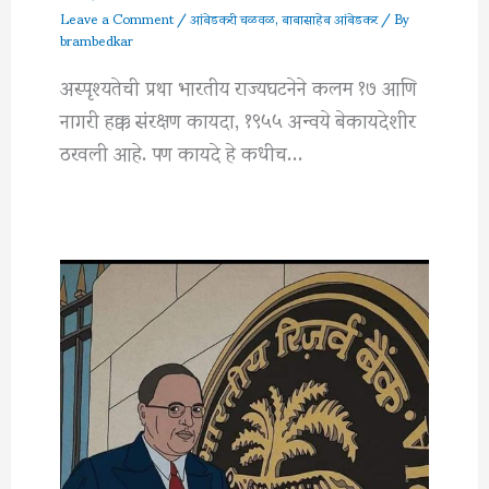
Leave a Comment
/
आंबेडकरी चळवळ
,
बाबासाहेब आंबेडकर
/ By
brambedkar
अस्पृश्यतेची प्रथा भारतीय राज्यघटनेने कलम १७ आणि
नागरी हक्क संरक्षण कायदा, १९५५ अन्वये बेकायदेशीर
ठरवली आहे. पण कायदे हे कधीच…