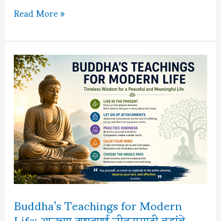
आदर्श
Read More »
आचारसंहिता
(Model
Code
of
Conduct)
म्हणजे
काय?
संपूर्ण
माहिती
Buddha’s Teachings for Modern
Life: आजच्या तणावपूर्ण जीवनासाठी बुद्धांचे