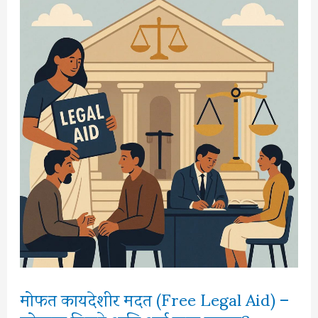
कायदेशीर
अधिकार
|
प्रत्येक
भारतीयाने
जाणून
घ्यायलाच
हवेत
मोफत कायदेशीर मदत (Free Legal Aid) –