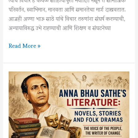
परिवर्तन, स्वाभिमान, मानवता आणि समानतेचा मार्ग दाखवतात.
आजही अण्णा भाऊ साठे यांचे विचार तरुणांना संघर्ष करण्याची,
अन्यायाविरुद्ध उभे राहण्याची आणि शिक्षण व संघटनेच्या
अण्णा
Read More »
भाऊ
साठे
यांचे
25
प्रेरणादायी
विचार
–
संघर्ष,
समानता
आणि