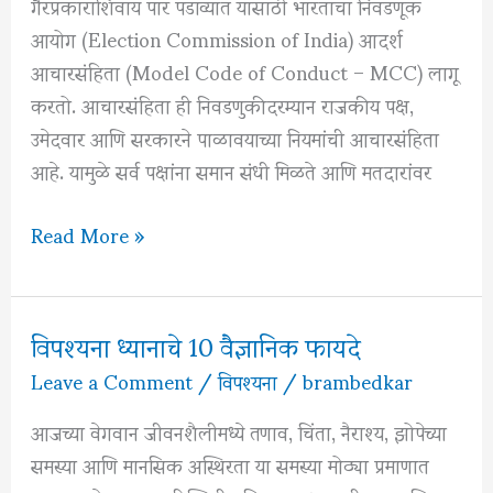
गैरप्रकाराशिवाय पार पडाव्यात यासाठी भारताचा निवडणूक
आयोग (Election Commission of India) आदर्श
आचारसंहिता (Model Code of Conduct – MCC) लागू
करतो. आचारसंहिता ही निवडणुकीदरम्यान राजकीय पक्ष,
उमेदवार आणि सरकारने पाळावयाच्या नियमांची आचारसंहिता
आहे. यामुळे सर्व पक्षांना समान संधी मिळते आणि मतदारांवर
आदर्श
Read More »
आचारसंहिता
(Model
Code
विपश्यना ध्यानाचे 10 वैज्ञानिक फायदे
of
Leave a Comment
/
विपश्यना
/
brambedkar
Conduct)
म्हणजे
आजच्या वेगवान जीवनशैलीमध्ये तणाव, चिंता, नैराश्य, झोपेच्या
काय?
समस्या आणि मानसिक अस्थिरता या समस्या मोठ्या प्रमाणात