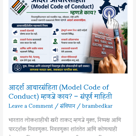
Life:
आजच्या
तणावपूर्ण
जीवनासाठी
बुद्धांचे
विचार
आदर्श आचारसंहिता (Model Code of
Conduct) म्हणजे काय? – संपूर्ण माहिती
Leave a Comment
/
संविधान
/
brambedkar
भारतात लोकशाहीची खरी ताकद म्हणजे मुक्त, निष्पक्ष आणि
पारदर्शक निवडणुका. निवडणुका शांततेत आणि कोणत्याही