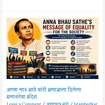
म्हणजे
काय?
संपूर्ण
माहिती
अण्णा भाऊ साठे यांनी समाजाला दिलेला
समानतेचा संदेश
Leave a Comment
/
अण्णाभाऊ साठे
/
brambedkar