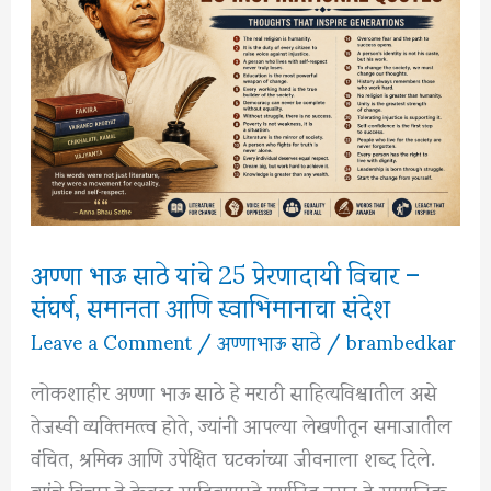
दिलेला
समानतेचा
संदेश
अण्णा भाऊ साठे यांचे 25 प्रेरणादायी विचार –
संघर्ष, समानता आणि स्वाभिमानाचा संदेश
Leave a Comment
/
अण्णाभाऊ साठे
/
brambedkar
लोकशाहीर अण्णा भाऊ साठे हे मराठी साहित्यविश्वातील असे
तेजस्वी व्यक्तिमत्त्व होते, ज्यांनी आपल्या लेखणीतून समाजातील
वंचित, श्रमिक आणि उपेक्षित घटकांच्या जीवनाला शब्द दिले.
त्यांचे विचार हे केवळ साहित्यापुरते मर्यादित नसून ते सामाजिक