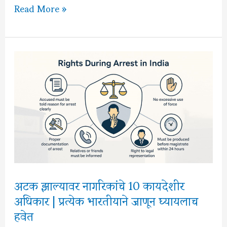
अण्णा
Read More »
भाऊ
साठे
यांचे
साहित्य:
कादंबऱ्या,
कथा
आणि
लोकनाट्य
अटक झाल्यावर नागरिकांचे 10 कायदेशीर
अधिकार | प्रत्येक भारतीयाने जाणून घ्यायलाच
हवेत