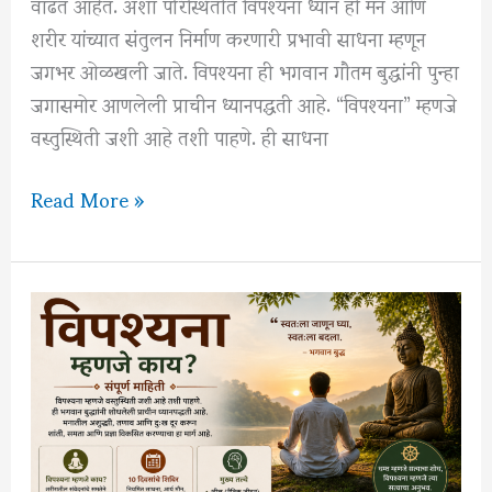
–
वाढत आहेत. अशा परिस्थितीत विपश्यना ध्यान ही मन आणि
संपूर्ण
शरीर यांच्यात संतुलन निर्माण करणारी प्रभावी साधना म्हणून
माहिती
जगभर ओळखली जाते. विपश्यना ही भगवान गौतम बुद्धांनी पुन्हा
जगासमोर आणलेली प्राचीन ध्यानपद्धती आहे. “विपश्यना” म्हणजे
वस्तुस्थिती जशी आहे तशी पाहणे. ही साधना
विपश्यना
Read More »
ध्यानाचे
10
वैज्ञानिक
फायदे