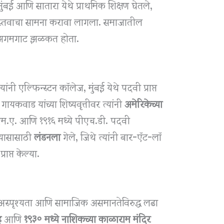
ी मुंबई आणि सातारा येथे प्राथमिक शिक्षण घेतले,
्तवाचा सामना करावा लागला. समाजातील
तेचा झगमगाट झळकत होता.
यांनी एल्फिन्स्टन कॉलेज, मुंबई येथे पदवी प्राप्त
ायकवाड यांच्या शिष्यवृत्तीवर त्यांनी
अमेरिकेच्या
एम.ए. आणि १९१६ मध्ये पीएच.डी. पदवी
भ्यासासाठी
लंडनला
गेले, जिथे त्यांनी बार-ऍट-लॉ
राप्त केल्या.
 अस्पृश्यता आणि सामाजिक असमानतेविरुद्ध लढा
ह
आणि
१९३० मध्ये नाशिकच्या काळाराम मंदिर