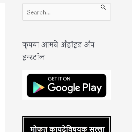
S
e
a
कृपया आमचे अँड्रॉइड अँप
r
इन्स्टॉल
c
h
f
o
r
: