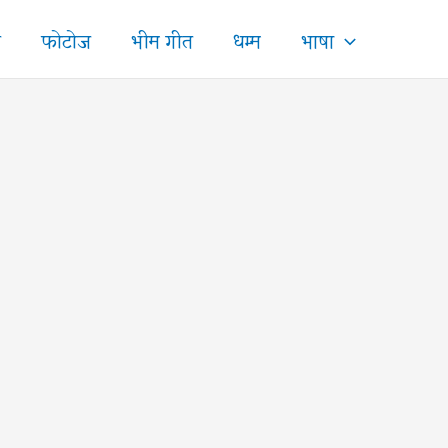
ज
फोटोज
भीम गीत
धम्म
भाषा