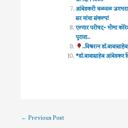
आंबेडकरी चळवळ जगभरात प
सर यांचा संकल्प!
एल्गार परीषद- भीमा कोरे
पुरावा..
..विश्वरत्‍न डॉ.बाबासा
*डॉ.बाबासाहेब आंबेडकर 
←
Previous Post