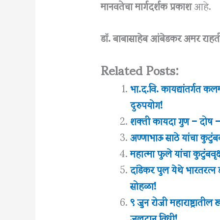
मानवतेचा मार्गदर्शक प्रकाश
आहे.
डॉ. बाबासाहेब आंबेडकर अमर राह
Related Posts:
भा.द.वि. कायद्यांतर्गत 
दुरुपयोग!
शक्ती कायदा गुण – दोष – 
अण्णाभाऊ साठे यांचा कु
महात्मा फुले यांचा कुटुंबवृक
दांडेकर पुल येथे भारतरत
सोहळा!
९ जुन रोजी महाराष्ट्रातील
जलदान विधी!