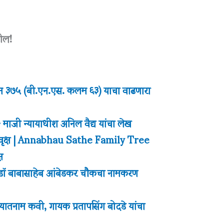
तील!
कलम ३७५ (बी.एन.एस. कलम ६३) याचा वाढणारा
माजी न्यायाधीश अनिल वैद्य यांचा लेख
टुंबवृक्ष | Annabhau Sathe Family Tree
्ष
्न डॉ बाबासाहेब आंबेडकर चौकचा नामकरण
 ख्यातनाम कवी, गायक प्रतापसिंग बोदडे यांचा