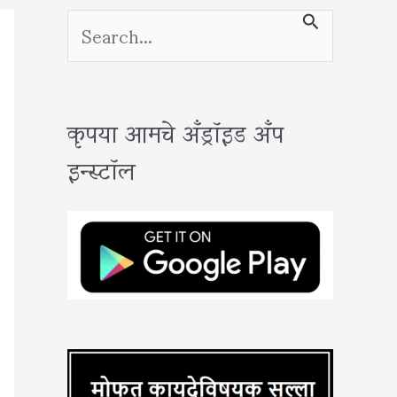
S
e
a
कृपया आमचे अँड्रॉइड अँप
r
इन्स्टॉल
c
h
f
o
r
: