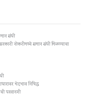
मान संधी
 सरकारी नोकरीमध्ये समान संधी मिळण्याचा
ंधी
 आधारावर भेदभाव निषिद्ध
णाची परवानगी