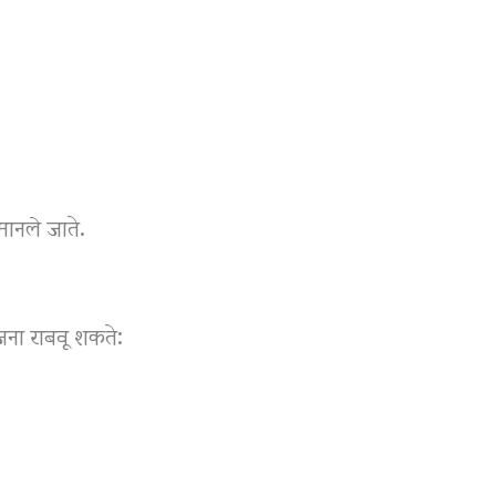
ानले जाते.
जना राबवू शकते: