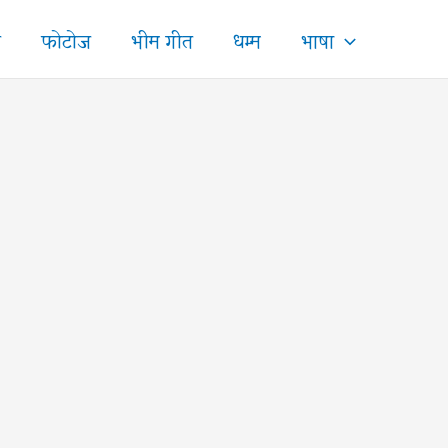
ज
फोटोज
भीम गीत
धम्म
भाषा