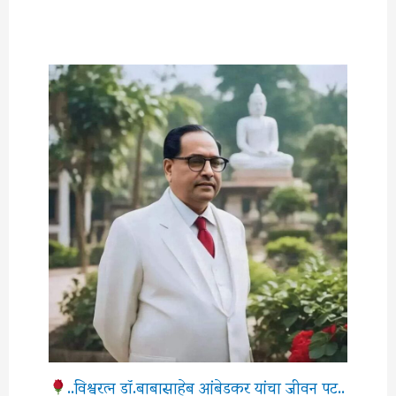
..विश्वरत्‍न डॉ.बाबासाहेब आंबेडकर यांचा जीवन पट..