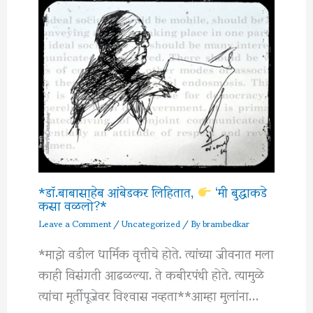
*डॉ.बाबासाहेब आंबेडकर लिहितात,
‘मी बुद्धाकडे
कसा वळलो?*
Leave a Comment
/
Uncategorized
/ By
brambedkar
*माझे वडील धार्मिक वृत्तीचे होते. त्यांच्या जीवनात मला
काही विसंगती आढळल्या. ते कबीरपंथी होते. त्यामुळे
त्यांचा मूर्तीपूजेवर विश्‍वास नव्हता**आम्हा मुलांना…