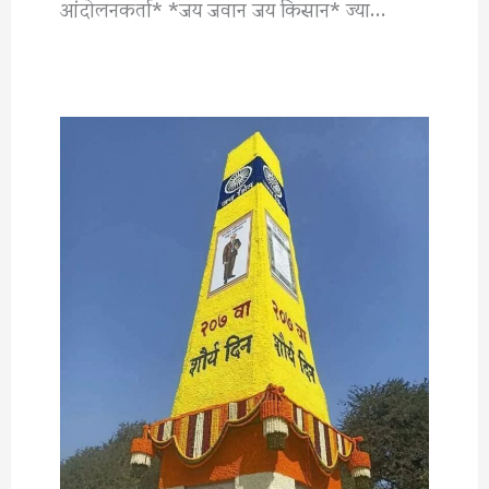
आंदोलनकर्ता* *जय जवान जय किसान* ज्या…