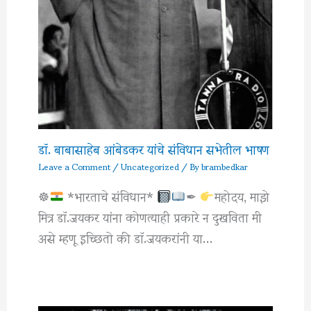
डॉ. बाबासाहेब आंबेडकर यांचे संविधान सभेतील भाषण
Leave a Comment
/
Uncategorized
/ By
brambedkar
☸
*भारताचे संविधान*
✒
महोदय, माझे
मित्र डाॅ.जयकर यांना कोणत्याही प्रकारे न दुखविता मी
असे म्हणू इच्छितो की डाॅ.जयकरांनी या…