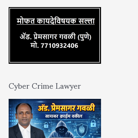
r
:
Cyber Crime Lawyer