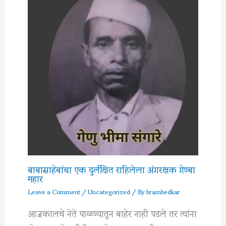
बाबासाहेबांचा एक दुर्लक्षित राहिलेला अंगरक्षक गेण्बा
महार
Leave a Comment
/
Uncategorized
/ By
brambedkar
आजकालचे नेते पाळण्यातून बाहेर नाही पडले तर त्यांना