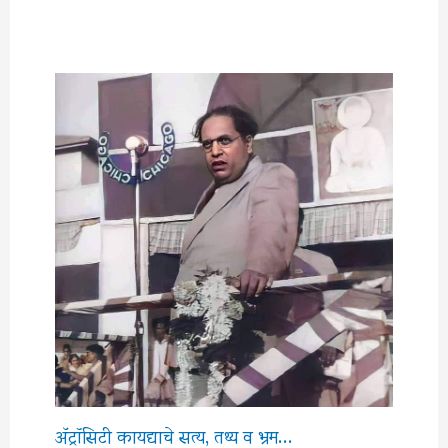
अ‍ॅट्रॉसिटी कायद्याचे सत्य, तथ्य व भ्रम…