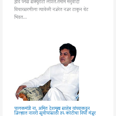
झेड प्लस सेक्युरीटी लागते.तमाम मनुवादी
विचारसरणीला त्यावेळी नजरेत नजर टाकुन थेट
भिडत…
पालकमंत्री ना. अमित देशमुख साहेब यांच्याकडून
जिल्ह्यात नागरी सुवीधांसाठी ४६ कोटीचा निधी मंजूर