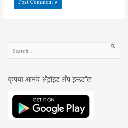
S
e
a
कृपया आमचे अँड्रॉइड अँप इन्स्टॉल
r
c
h
f
o