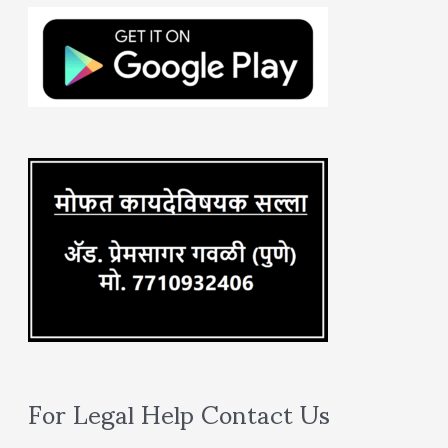
h
f
o
r
:
For Legal Help Contact Us