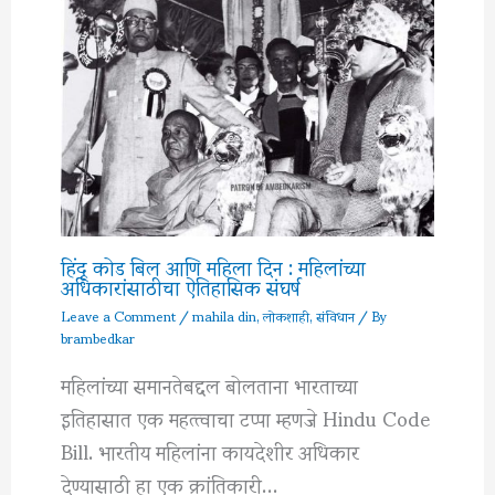
हिंदू कोड बिल आणि महिला दिन : महिलांच्या
अधिकारांसाठीचा ऐतिहासिक संघर्ष
Leave a Comment
/
mahila din
,
लोकशाही
,
संविधान
/ By
brambedkar
महिलांच्या समानतेबद्दल बोलताना भारताच्या
इतिहासात एक महत्त्वाचा टप्पा म्हणजे Hindu Code
Bill. भारतीय महिलांना कायदेशीर अधिकार
देण्यासाठी हा एक क्रांतिकारी…