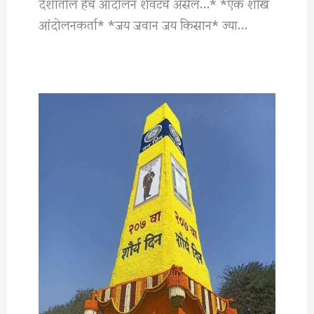
देशातील हेच आंदोलन शेवटचे असेल…* *एक शीख
आंदोलनकर्ता* *जय जवान जय किसान* ज्या…