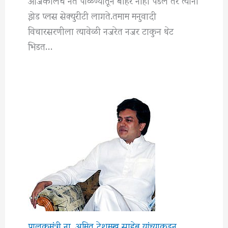
झेड प्लस सेक्युरीटी लागते.तमाम मनुवादी
विचारसरणीला त्यावेळी नजरेत नजर टाकुन थेट
भिडत…
पालकमंत्री ना. अमित देशमुख साहेब यांच्याकडून