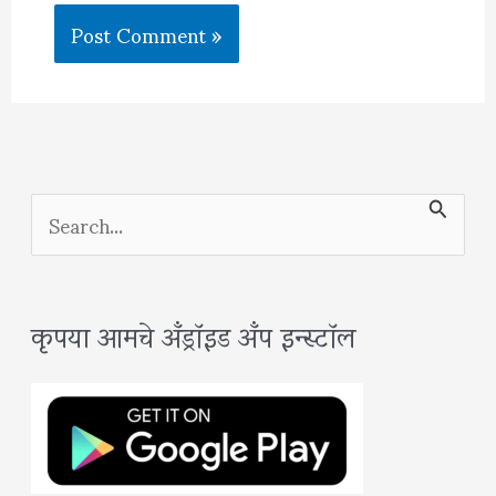
S
e
a
कृपया आमचे अँड्रॉइड अँप इन्स्टॉल
r
c
h
f
o