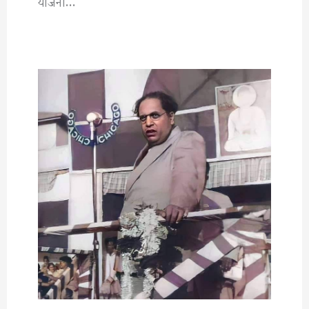
योजना…