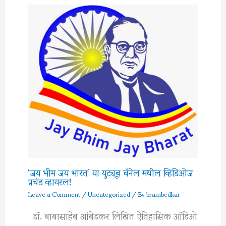
‘जय भीम जय भारत’ या युट्यूब चॅनेल मधील व्हिडिओज
प्रचंड व्हायरल!
Leave a Comment
/
Uncategorized
/ By
brambedkar
डॉ. बाबासाहेब आंबेडकर लिखित ऐतिहासिक ऑडिओ