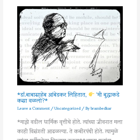
*डॉ.बाबासाहेब आंबेडकर लिहितात,
‘मी बुद्धाकडे
कसा वळलो?*
Leave a Comment
/
Uncategorized
/ By
brambedkar
*माझे वडील धार्मिक वृत्तीचे होते. त्यांच्या जीवनात मला
काही विसंगती आढळल्या. ते कबीरपंथी होते. त्यामुळे
त्यांचा मूर्तीपूजेवर विश्‍वास नव्हता**आम्हा मुलांना…