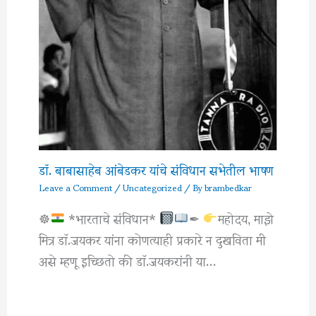
डॉ. बाबासाहेब आंबेडकर यांचे संविधान सभेतील भाषण
Leave a Comment
/
Uncategorized
/ By
brambedkar
☸
*भारताचे संविधान*
✒
महोदय, माझे
मित्र डाॅ.जयकर यांना कोणत्याही प्रकारे न दुखविता मी
असे म्हणू इच्छितो की डाॅ.जयकरांनी या…