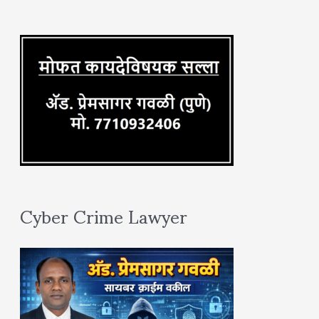
r
:
Cyber Crime Lawyer