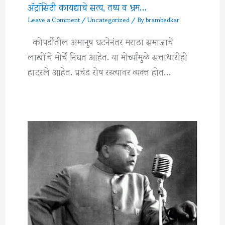
अ‍ॅट्रॉसिटी कायद्याचे सत्य, तथ्य व भ्रम…
Leave a Comment
/
Uncategorized
/ By
brambedkar
कोपर्डीतील अमानुष घटनेनंतर मराठा समाजाचे
लाखोंचे मोर्चे निघत आहेत. या मोर्च्यांमुळे सत्ताधारीही
हादरले आहेत. प्रचंड रोष रस्त्यावर व्यक्त होत…