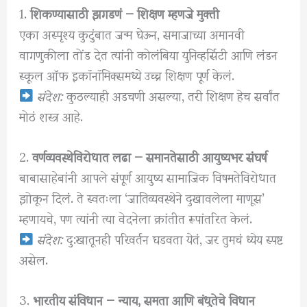
1.
शिकण्यासाठी झगडणं — शिक्षण म्हणजे मुक्ती
एका अस्पृश्य कुटुंबात जन्म घेऊन, समाजाच्या अमानवी
वागणुकीला तोंड देत त्यांनी कोलंबिया युनिव्हर्सिटी आणि लंडन
स्कूल ऑफ इकॉनॉमिक्समध्ये उच्च शिक्षण पूर्ण केलं.
संदेश:
कुठल्याही अडचणी असल्या, तरी शिक्षण हेच सर्वांत
मोठं शस्त्र आहे.
2.
वर्णव्यवस्थेविरोधात लढा — समानतेसाठी आयुष्यभर संघर्ष
बाबासाहेबांनी आपले संपूर्ण आयुष्य सामाजिक विषमतेविरोधात
झोकून दिलं. ते स्वतःला ‘जातिव्यवस्थेने दुखावलेला माणूस’
म्हणायचे, पण त्यांनी त्या वेदनेला क्रांतीत रूपांतरित केलं.
संदेश:
दु:खातूनही परिवर्तन घडवता येतं, जर तुमचं ध्येय स्पष्ट
असेल.
3.
भारतीय संविधान — न्याय, समता आणि बंधुतेचे विधान