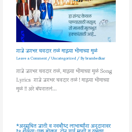
गाजे जगभर चवदार तळं माझ्या भीमाच्या मुळं
Leave a Comment
/
Uncategorized
/ By
brambedkar
गाजे जगभर चवदार तळं, माझ्या भीमाच्या मुळं Song
Lyrics गाजे जगभर चवदार तळं ! माझ्या भीमाच्या
मुळं !! अरे बंधनातलं…
*अनुसुचित जाती व नवबौध्द लाभार्थ्यांना अनुदानावर
१० शेळ्या-एक बोकड, दोन गाई म्हशी व दुभत्या