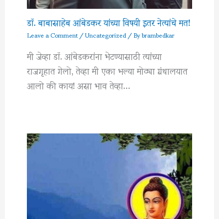
डॉ. बाबासाहेब आंबेडकर यांच्या विषयी इतर नेत्यांचे मत!
Leave a Comment
/
Uncategorized
/ By
brambedkar
मी जेव्हा डॉ. आंबेडकरांना भेटण्यासाठी त्यांच्या
राजगृहात गेलो, तेव्हा मी एका भल्या मोठ्या ग्रंथालयात
आलो की काय! असा भाव तेव्हा…