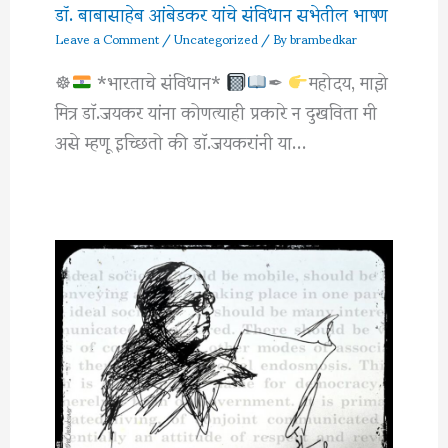
डॉ. बाबासाहेब आंबेडकर यांचे संविधान सभेतील भाषण
Leave a Comment
/
Uncategorized
/ By
brambedkar
☸
*भारताचे संविधान*
✒
महोदय, माझे
मित्र डाॅ.जयकर यांना कोणत्याही प्रकारे न दुखविता मी
असे म्हणू इच्छितो की डाॅ.जयकरांनी या…