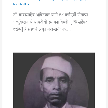
brambedkar
डॉ. बाबासाहेब आंबेडकर यांनी ७४ वर्षांपुर्वी पीपल्स
एज्युकेशन सोसायटीची स्थापना केली. [ १३ सप्टेंबर
१९४५] हे संस्थेचे अमृत महोत्सवी वर्ष.…