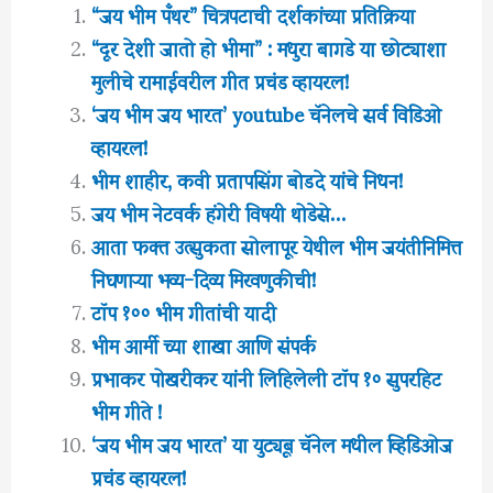
“जय भीम पँथर” चित्रपटाची दर्शकांच्या प्रतिक्रिया
“दूर देशी जातो हो भीमा” : मधुरा बागडे या छोट्याशा
मुलीचे रामाईवरील गीत प्रचंड व्हायरल!
‘जय भीम जय भारत’ youtube चॅनेलचे सर्व विडिओ
व्हायरल!
भीम शाहीर, कवी प्रतापसिंग बोडदे यांचे निधन!
जय भीम नेटवर्क हंगेरी विषयी थोडेसे…
आता फक्त उत्सुकता सोलापूर येथील भीम जयंतीनिमित्त
निघणाऱ्या भव्य-दिव्य मिरवणुकीची!
टॉप १०० भीम गीतांची यादी
भीम आर्मी च्या शाखा आणि संपर्क
प्रभाकर पोखरीकर यांनी लिहिलेली टॉप १० सुपरहिट
भीम गीते !
‘जय भीम जय भारत’ या युट्यूब चॅनेल मधील व्हिडिओज
प्रचंड व्हायरल!