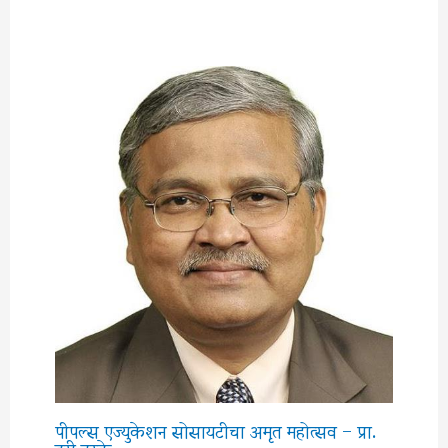
पीपल्स एज्युकेशन सोसायटीचा अमृत महोत्सव – प्रा.
हरी नरके