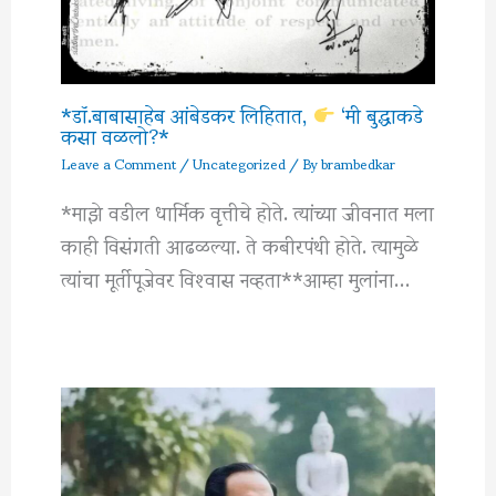
*डॉ.बाबासाहेब आंबेडकर लिहितात,
‘मी बुद्धाकडे
कसा वळलो?*
Leave a Comment
/
Uncategorized
/ By
brambedkar
*माझे वडील धार्मिक वृत्तीचे होते. त्यांच्या जीवनात मला
काही विसंगती आढळल्या. ते कबीरपंथी होते. त्यामुळे
त्यांचा मूर्तीपूजेवर विश्‍वास नव्हता**आम्हा मुलांना…