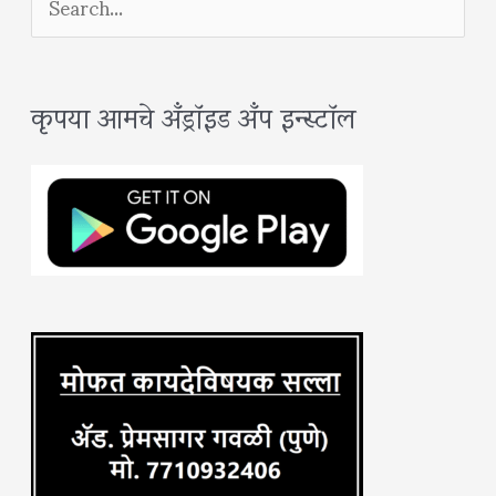
e
a
कृपया आमचे अँड्रॉइड अँप इन्स्टॉल
r
c
h
f
o
r
: