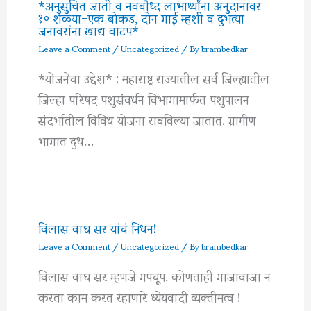
*अनुसुचित जाती व नवबौध्द लाभार्थ्यांना अनुदानावर
१० शेळ्या-एक बोकड, दोन गाई म्हशी व दुभत्या
जनावरांना खाद्य वाटप*
Leave a Comment
/
Uncategorized
/ By
brambedkar
*योजनेचा उद्देश* : महाराष्ट्र राज्यातील सर्व जिल्ह्यातील
जिल्हा परिषद पशुसंवर्धन विभागामार्फत पशुपालन
संदर्भातील विविध योजना राबविल्या जातात. ग्रामीण
भागात दुध…
विलास वाघ सर यांचं निधन!
Leave a Comment
/
Uncategorized
/ By
brambedkar
विलास वाघ सर म्हणजे गपचूप, कोणताही गाजावाजा न
करता काम करत रहाणारे ध्येयवादी व्यक्तीमत्व !