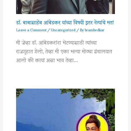
डॉ. बाबासाहेब आंबेडकर यांच्या विषयी इतर नेत्यांचे मत!
Leave a Comment
/
Uncategorized
/ By
brambedkar
मी जेव्हा डॉ. आंबेडकरांना भेटण्यासाठी त्यांच्या
राजगृहात गेलो, तेव्हा मी एका भल्या मोठ्या ग्रंथालयात
आलो की काय! असा भाव तेव्हा…