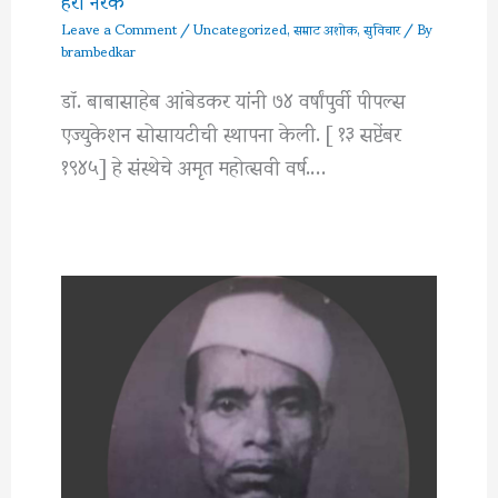
Leave a Comment
/
Uncategorized
,
सम्राट अशोक
,
सुविचार
/ By
brambedkar
डॉ. बाबासाहेब आंबेडकर यांनी ७४ वर्षांपुर्वी पीपल्स
एज्युकेशन सोसायटीची स्थापना केली. [ १३ सप्टेंबर
१९४५] हे संस्थेचे अमृत महोत्सवी वर्ष.…