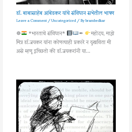
डॉ. बाबासाहेब आंबेडकर यांचे संविधान सभेतील भाषण
Leave a Comment
/
Uncategorized
/ By
brambedkar
☸
*भारताचे संविधान*
✒
महोदय, माझे
मित्र डाॅ.जयकर यांना कोणत्याही प्रकारे न दुखविता मी
असे म्हणू इच्छितो की डाॅ.जयकरांनी या…