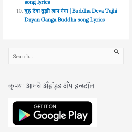
song lyrics
बुद्ध देवा तुझी ज्ञान गंगा | Buddha Deva Tujhi
Dnyan Ganga Buddha song Lyrics
S
e
a
कृपया आमचे अँड्रॉइड अँप इन्स्टॉल
r
c
h
f
o