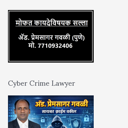
r
:
Cyber Crime Lawyer