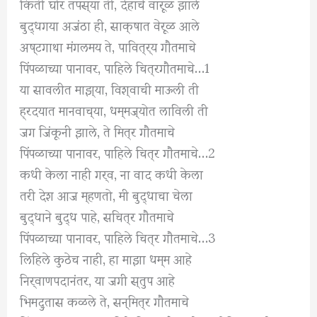
किती घोर तपस्या ती
,
देहाचे वारूळ झाले
बुद्धगया अजंठा ही
,
साक्षात वेरूळ आले
अष्टगाथा मंगलमय ते
,
पावित्र्य गौतमाचे
पिंपळाच्या पानावर,
पाहिले चित्र
गौतमाचे…
1
या सावलीत माझ्या
,
विश्वाची माऊली ती
ह्रदयात मानवाच्या
,
धम्मज्योत लाविली ती
जग जिंकूनी झाले
,
ते मित्र गौतमाचे
पिंपळाच्या पानावर,
पाहिले चित्र
गौतमाचे…
2
कधी केला नाही गर्व
,
ना वाद कधी केला
तरी देश आज म्हणतो
,
मी बुद्धाचा चेला
बुद्धाने बुद्ध पाहे
,
सचित्र गौतमाचे
पिंपळाच्या पानावर,
पाहिले चित्र
गौतमाचे…
3
लिहिले कुठेच नाही
,
हा माझा धम्म आहे
निर्वाणपदानंतर
,
या जगी स्तुप आहे
भिमदुतास कळले ते
,
सन्मित्र गौतमाचे