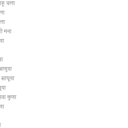
राहू चला
गला
िला
नी मना
हणा
या
 आणूया
 साधूया
ूया
ावा कुणा
हणा
ा