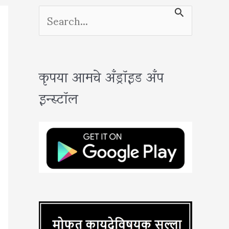
S
e
a
कृपया आमचे अँड्रॉइड अँप
r
इन्स्टॉल
c
h
f
o
r
: