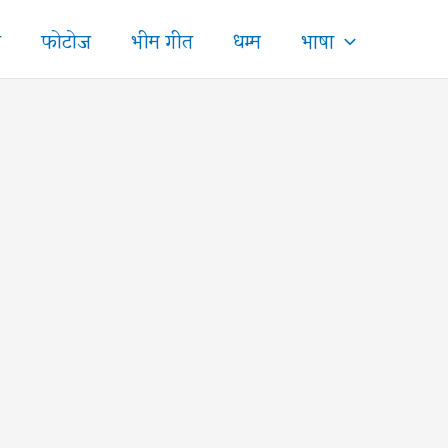
ज
फोटोज
भीम गीत
धम्म
भाषा