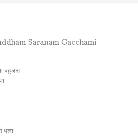
 रे | Buddham Saranam Gacchami
या बहुजना
हणा
िती भला