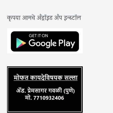
a
कृपया आमचे अँड्रॉइड अँप इन्स्टॉल
r
c
h
f
o
r
: