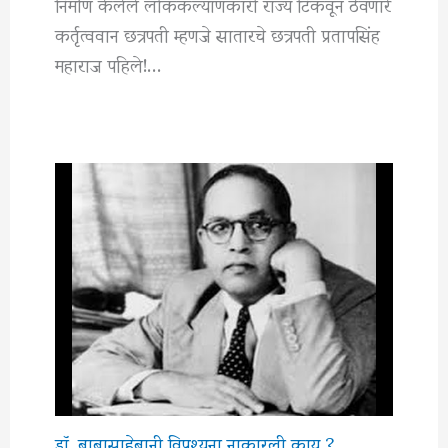
निर्माण केलेले लोककल्याणकारी राज्य टिकवून ठेवणारे
कर्तृत्ववान छत्रपती म्हणजे सातारचे छत्रपती प्रतापसिंह
महाराज पहिले!…
डॉ. बाबासाहेबानी विपश्यना नाकारली काय ?