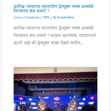
सर्वोच्च न्यायालय भारतातील द्वेषयुक्त भाषण समस्येचे
निराकरण करू शकते ?
Leave a Comment
/
विशेष
/ By
brambedkar
सर्वोच्च न्यायालय भारतातील द्वेषयुक्त भाषण समस्येचे
निराकरण करू शकते ? बर्‍याच घटनांमध्ये, न्यायालयाने
म्हटले आहे की द्वेषयुक्त भाषण रोखणे कठीण…