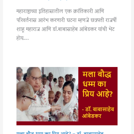
महाराष्ट्राच्या इतिहासातील एक क्रांतिकारी आणि
परिवर्तनास आरंभ करणारी घटना म्हणजे छत्रपती राजर्षी
शाहू महाराज आणि डॉ.बाबासाहेब आंबेडकर यांची भेट
होय.…
मला बौद्ध धम्म का प्रिय आहे? – डॉ. बाबासाहेब