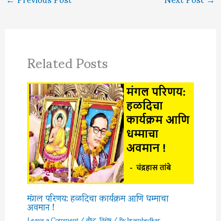
Related Posts
मंगल परिणय: हळदिचा कार्यक्रम आणि धम्माचा
अवमान !
Leave a Comment
/
बौध्द
,
विशेष
/ By
brambedkar