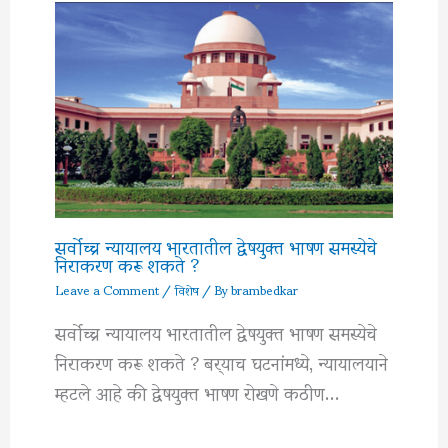
सर्वोच्च न्यायालय भारतातील द्वेषयुक्त भाषण समस्येचे
निराकरण करू शकते ?
Leave a Comment
/
विशेष
/ By
brambedkar
सर्वोच्च न्यायालय भारतातील द्वेषयुक्त भाषण समस्येचे
निराकरण करू शकते ? बर्‍याच घटनांमध्ये, न्यायालयाने
म्हटले आहे की द्वेषयुक्त भाषण रोखणे कठीण…