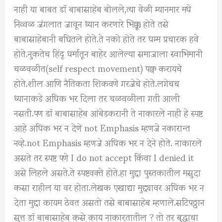
नाही या बाबत डॉ बाबासाहेब बोलले,त्या वेळी म्यानमार मधे
निव्वळ जंगलात जावून ध्यान करणारे भिक्कू होते तसे
बाबासाहेबानी बघितले होते.ते नको होते तर धम्म प्रचारक हवे
होते.नुकतेच हिंदू धर्मातून बाहेर आलेल्या समाजाला स्वाभिमानी
चळवळीत(self respect movement) पक्व करायचे
होते.शील आणि नैतिकता शिकवणे गरजेचे होते.लगेचच
ध्यानाकडे अधिक भर दिला तर चळवळीला गती आली
नसती.पण डॉ बाबासाहेब आंबेडकरानी ते नाकारले नाही हे स्पष्ट
आहे अधिक भर न देणे not Emphasis म्हणजे नकारान्त
नव्हे.not Emphasis म्हणजे अधिक भर न देने होते. नाकारले
असते तर स्पष्ट पणे I do not accept किंवा I denied it
असे लिहले असते.ते स्पष्टवक्ते होते.हा मुद्दा पुस्तकातील मसुदा
कसा राहील या वर होता.लेखक एखाद्या मुद्द्यावर अधिक भर न
देता मुद्दा कायम ठेवत असतो तसे बाबासाहेब म्हणाले.सटिपठ्ठान
सुत्त डॉ बाबासाहेब कसे काय नाकारतातील ? तो तर बुद्धाचा