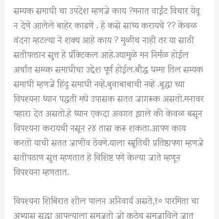
सम्यक समाधी चा उपदेश म्हणजे काय ?मनात वाईट विचार येवू
न देणे आलेले बाहेर काढणे . हे कसे साध्य करायचे ?? केवळ
वंदना म्हटल्या ने शक्य आहे काय ? मुळीच नाही तर या साठी
सतीपत्ठान सुत्त हे प्रॅक्टिकल आहे.ज्यामुळे मन निर्मळ होईल
अर्थात सम्य्क समाधीचा उद्देश पूर्ण होईल.बौद्ध धम्मा तिल सम्यक
समाधी म्हणजे हिंदू समाधी नव्हे.बुवाबाबाची नव्हे .बुद्धा च्या
विपश्यना ध्यान पद्धती मधे उपासक सतत जागरूक असतो.मनावर
पहारा देत असतो.हे ध्यान एकदा अवगत झाले की केवळ बसून
विपश्यना करायची नसून २४ तास करू शकता.आपण काय
करतो याची सतत जाणीव ठेवणे.याला स्म्रूतिची प्रतिष्ठापणा म्हणजे
सतीपठाण सुत्त म्हणतात हे विशिष्ट पणे केल्या जाते म्हणून
विपश्यना म्हणतात.
विपश्यना शिबिरात शील पालन अनिवार्य असते,१० पारमिता चा
अभ्यास सुद्धा आपल्याला समजतो जो कुठेच समजाविले जात