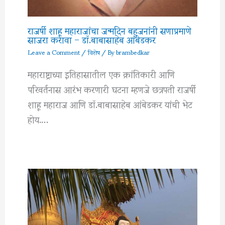
राजर्षी शाहू महाराजांचा जन्मदिन बहुजनांनी सणाप्रमाणे
साजरा करावा – डॉ.बाबासाहेब आंबेडकर
Leave a Comment
/
विशेष
/ By
brambedkar
महाराष्ट्राच्या इतिहासातील एक क्रांतिकारी आणि
परिवर्तनास आरंभ करणारी घटना म्हणजे छत्रपती राजर्षी
शाहू महाराज आणि डॉ.बाबासाहेब आंबेडकर यांची भेट
होय.…