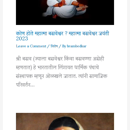
कोण होते महात्मा बसवेश्वर ? महात्मा बसवेश्वर जयंती
2023
Leave a Comment
/
विशेष
/ By
brambedkar
श्री बसव (ज्याला बसवेश्वर किंवा बसवण्णा असेही
म्हणतात) हे भारतातील लिंगायत धार्मिक पंथाचे
संस्थापक म्हणून ओळखले जातात. त्यांनी सामाजिक
परिवर्तन…