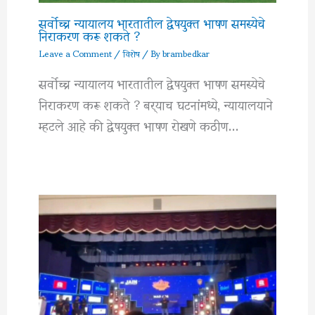
सर्वोच्च न्यायालय भारतातील द्वेषयुक्त भाषण समस्येचे
निराकरण करू शकते ?
Leave a Comment
/
विशेष
/ By
brambedkar
सर्वोच्च न्यायालय भारतातील द्वेषयुक्त भाषण समस्येचे
निराकरण करू शकते ? बर्‍याच घटनांमध्ये, न्यायालयाने
म्हटले आहे की द्वेषयुक्त भाषण रोखणे कठीण…