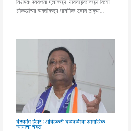
विशेषतः स्वतःच्या मुलांकडून, नातेवाईकांकडून किंवा
ओळखीच्या व्यक्तीकडून भावनिक दबाव टाकून…
चंद्रकांत हंडोरे : आंबेडकरी चळवळीचा सामाजिक
न्यायाचा चेहरा