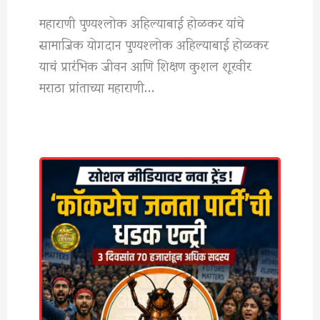
महाराणी पुण्यश्लोक अहिल्याबाई होळकर यांचे
सामाजिक योगदान पुण्यश्लोक अहिल्याबाई होळकर
याचं प्रारंभिक जीवन आणि शिक्षण कुशल शूरवीर
मराठा प्रांताच्या महाराणी…