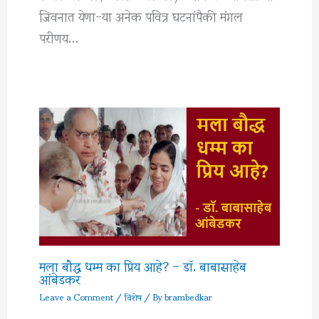
जिवनात येणा-या अनेक पवित्र घटनांपैकी मंगल
परीणय…
मला बौद्ध धम्म का प्रिय आहे? – डॉ. बाबासाहेब
आंबेडकर
Leave a Comment
/
विशेष
/ By
brambedkar