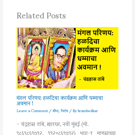
Related Posts
मंगल परिणय: हळदिचा कार्यक्रम आणि धम्माचा
अवमान !
Leave a Comment
/
बौध्द
,
विशेष
/ By
brambedkar
– चंद्रहास तांबे, खारघर, नवी मुंबई (मो.
९८६९८६९७९२, ९९२०८६९७९२) भाग-१ माणसाच्या