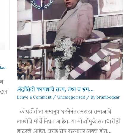
kar
ेब
अ‍ॅट्रॉसिटी कायद्याचे सत्य, तथ्य व भ्रम…
द्दल
Leave a Comment
/
Uncategorized
/ By
brambedkar
कोपर्डीतील अमानुष घटनेनंतर मराठा समाजाचे
लाखोंचे मोर्चे निघत आहेत. या मोर्च्यांमुळे सत्ताधारीही
हादरले आहेत. प्रचंड रोष रस्त्यावर व्यक्त होत…