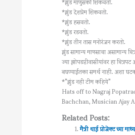
*झुंड माणुसकी शिकवतो.
*झुंड देशप्रेम शिकवतो.
*झुंड हसवतो.
*झुंड रडवतो.
*झुंड तीन तास मनोरंजन करतो.
झुंड सामान्य माणसाचा असामान्य चित्र
ज्या झोपडप्टीवासीयांवर हा चित्रपट 
बघण्याईतका समर्थ नाही. अशा घटकां
*”झुंड नही टीम कहिये”
Hats off to Nagraj Popatr
Bachchan, Musician Ajay A
Related Posts:
मैत्री थाई प्रोजेक्ट च्या माध