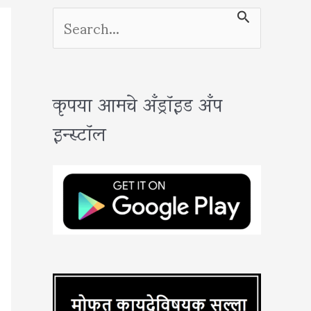
S
e
a
कृपया आमचे अँड्रॉइड अँप
r
इन्स्टॉल
c
h
f
o
r
: