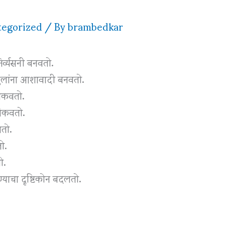
egorized
/ By
brambedkar
िर्व्यसनी बनवतो.
ा मुलांना आशावादी बनवतो.
शिकवतो.
शिकवतो.
वतो.
तो.
ो.
्याचा दृष्टिकोन बदलतो.