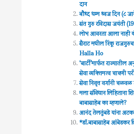
दान
बौध्द धम्म ध्वज दिन (८ जा
संत गुरु रविदास जयंती (19 फ
लोभ आवरता आला नाही क
सैराट मधील रिंकू राजगुरुच
Halla Ho
‘बार्टी’मार्फत राज्यातील 
सेवा व्यक्तिमत्व चाचणी प
सेवा निवृत्त वर्गानी चळव
मला संविधान लिहिताना शि
बाबासाहेब का म्हणाले?
आनंद तेलतुंबडे यांना अटक
*डॉ.बाबासाहेब आंबेडकर 