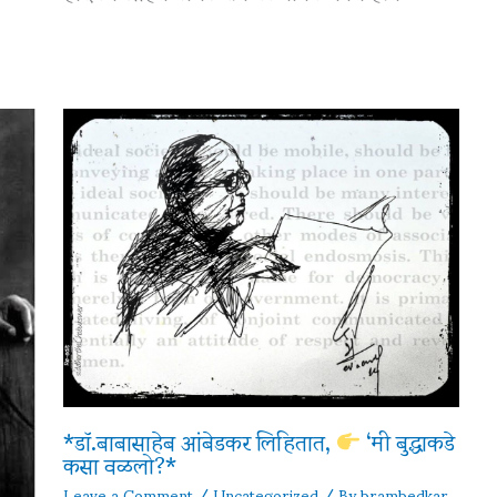
*डॉ.बाबासाहेब आंबेडकर लिहितात,
‘मी बुद्धाकडे
कसा वळलो?*
Leave a Comment
/
Uncategorized
/ By
brambedkar