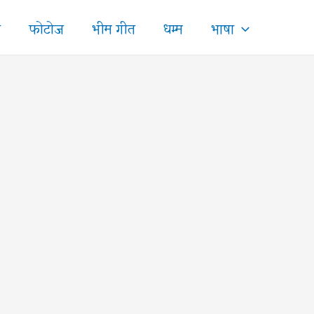
ज
फोटोज
भीम गीत
धम्म
भाषा