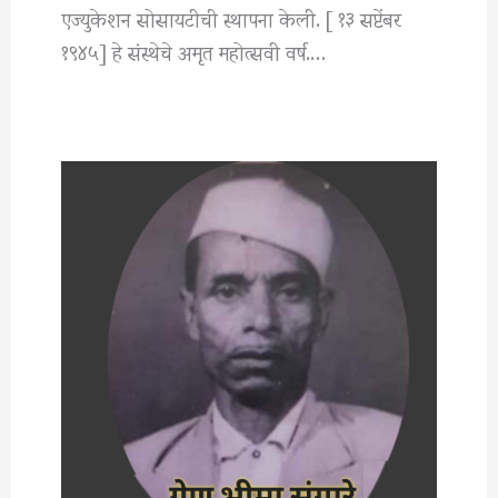
एज्युकेशन सोसायटीची स्थापना केली. [ १३ सप्टेंबर
१९४५] हे संस्थेचे अमृत महोत्सवी वर्ष.…