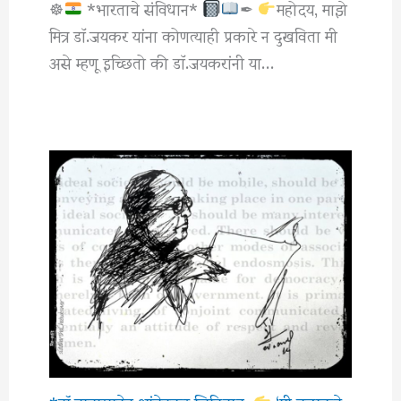
☸
*भारताचे संविधान*
✒
महोदय, माझे
मित्र डाॅ.जयकर यांना कोणत्याही प्रकारे न दुखविता मी
असे म्हणू इच्छितो की डाॅ.जयकरांनी या…