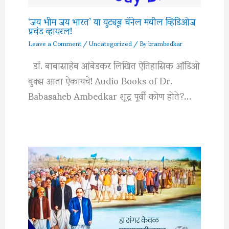
‘जय भीम जय भारत’ या युट्यूब चॅनेल मधील व्हिडिओज
प्रचंड व्हायरल!
Leave a Comment
/
Uncategorized
/ By
brambedkar
डॉ. बाबासाहेब आंबेडकर लिखित ऐतिहासिक ऑडिओ
बुक्स आता ऐकायचे! Audio Books of Dr.
Babasaheb Ambedkar शूद्र पूर्वी कोण होते?…