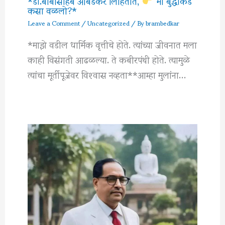
*डॉ.बाबासाहेब आंबेडकर लिहितात,
‘मी बुद्धाकडे
कसा वळलो?*
Leave a Comment
/
Uncategorized
/ By
brambedkar
*माझे वडील धार्मिक वृत्तीचे होते. त्यांच्या जीवनात मला
काही विसंगती आढळल्या. ते कबीरपंथी होते. त्यामुळे
त्यांचा मूर्तीपूजेवर विश्‍वास नव्हता**आम्हा मुलांना…