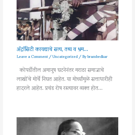
अ‍ॅट्रॉसिटी कायद्याचे सत्य, तथ्य व भ्रम…
Leave a Comment
/
Uncategorized
/ By
brambedkar
कोपर्डीतील अमानुष घटनेनंतर मराठा समाजाचे
लाखोंचे मोर्चे निघत आहेत. या मोर्च्यांमुळे सत्ताधारीही
हादरले आहेत. प्रचंड रोष रस्त्यावर व्यक्त होत…