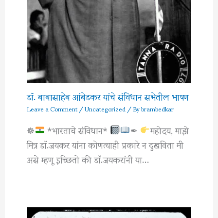
डॉ. बाबासाहेब आंबेडकर यांचे संविधान सभेतील भाषण
Leave a Comment
/
Uncategorized
/ By
brambedkar
☸
*भारताचे संविधान*
✒
महोदय, माझे
मित्र डाॅ.जयकर यांना कोणत्याही प्रकारे न दुखविता मी
असे म्हणू इच्छितो की डाॅ.जयकरांनी या…