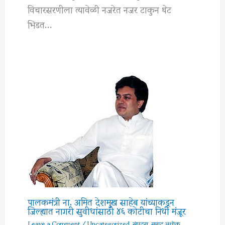
विचारसरणीला त्यावेळी नजरेत नजर टाकुन थेट
भिडत…
पालकमंत्री ना. अमित देशमुख साहेब यांच्याकडून
जिल्ह्यात नागरी सुवीधांसाठी ४६ कोटीचा निधी मंजूर
Leave a Comment
/
Uncategorized
,
संघटना
,
सम्राट अशोक
,