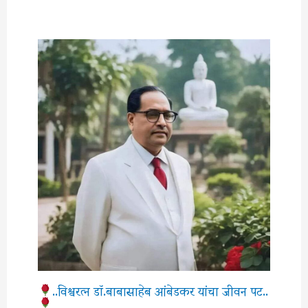
..विश्वरत्‍न डॉ.बाबासाहेब आंबेडकर यांचा जीवन पट..