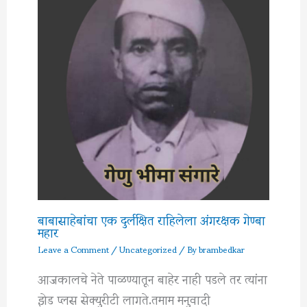
बाबासाहेबांचा एक दुर्लक्षित राहिलेला अंगरक्षक गेण्बा
महार
Leave a Comment
/
Uncategorized
/ By
brambedkar
आजकालचे नेते पाळण्यातून बाहेर नाही पडले तर त्यांना
झेड प्लस सेक्युरीटी लागते.तमाम मनुवादी