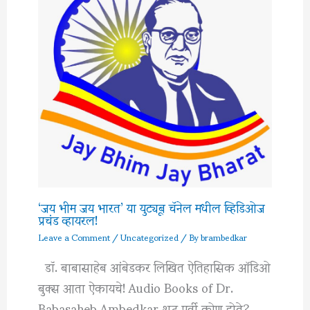
‘जय भीम जय भारत’ या युट्यूब चॅनेल मधील व्हिडिओज
प्रचंड व्हायरल!
Leave a Comment
/
Uncategorized
/ By
brambedkar
डॉ. बाबासाहेब आंबेडकर लिखित ऐतिहासिक ऑडिओ
बुक्स आता ऐकायचे! Audio Books of Dr.
Babasaheb Ambedkar शूद्र पूर्वी कोण होते?…