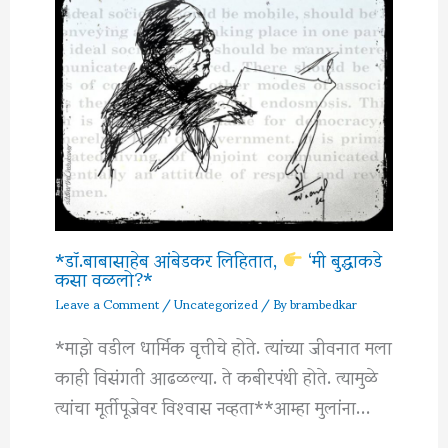
*डॉ.बाबासाहेब आंबेडकर लिहितात,
‘मी बुद्धाकडे
कसा वळलो?*
Leave a Comment
/
Uncategorized
/ By
brambedkar
*माझे वडील धार्मिक वृत्तीचे होते. त्यांच्या जीवनात मला
काही विसंगती आढळल्या. ते कबीरपंथी होते. त्यामुळे
त्यांचा मूर्तीपूजेवर विश्‍वास नव्हता**आम्हा मुलांना…