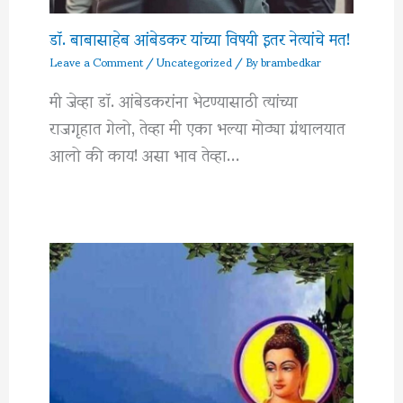
डॉ. बाबासाहेब आंबेडकर यांच्या विषयी इतर नेत्यांचे मत!
Leave a Comment
/
Uncategorized
/ By
brambedkar
मी जेव्हा डॉ. आंबेडकरांना भेटण्यासाठी त्यांच्या
राजगृहात गेलो, तेव्हा मी एका भल्या मोठ्या ग्रंथालयात
आलो की काय! असा भाव तेव्हा…