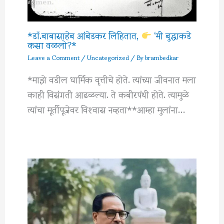
*डॉ.बाबासाहेब आंबेडकर लिहितात,
‘मी बुद्धाकडे
कसा वळलो?*
Leave a Comment
/
Uncategorized
/ By
brambedkar
*माझे वडील धार्मिक वृत्तीचे होते. त्यांच्या जीवनात मला
काही विसंगती आढळल्या. ते कबीरपंथी होते. त्यामुळे
त्यांचा मूर्तीपूजेवर विश्‍वास नव्हता**आम्हा मुलांना…