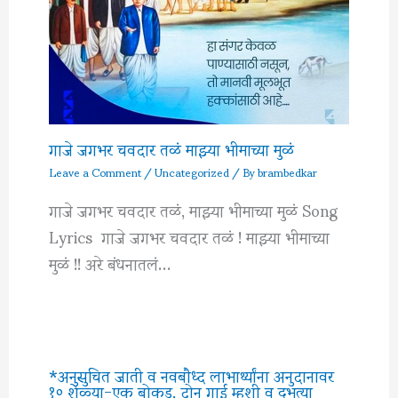
गाजे जगभर चवदार तळं माझ्या भीमाच्या मुळं
Leave a Comment
/
Uncategorized
/ By
brambedkar
गाजे जगभर चवदार तळं, माझ्या भीमाच्या मुळं Song
Lyrics गाजे जगभर चवदार तळं ! माझ्या भीमाच्या
मुळं !! अरे बंधनातलं…
*अनुसुचित जाती व नवबौध्द लाभार्थ्यांना अनुदानावर
१० शेळ्या-एक बोकड, दोन गाई म्हशी व दुभत्या