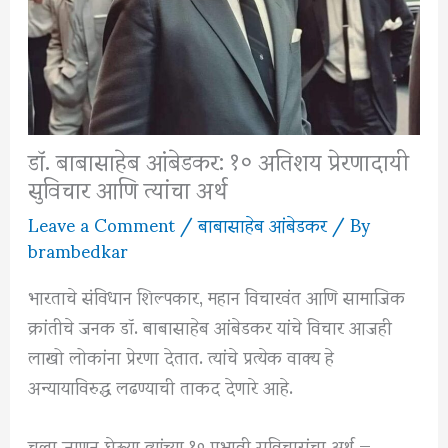
डॉ. बाबासाहेब आंबेडकर: १० अतिशय प्रेरणादायी
सुविचार आणि त्यांचा अर्थ
Leave a Comment
/
बाबासाहेब आंबेडकर
/ By
brambedkar
भारताचे संविधान शिल्पकार, महान विचारवंत आणि सामाजिक
क्रांतीचे जनक
डॉ. बाबासाहेब आंबेडकर
यांचे विचार आजही
लाखो लोकांना प्रेरणा देतात. त्यांचे प्रत्येक वाक्य हे
अन्यायाविरुद्ध लढण्याची ताकद देणारे आहे.
चला जाणून घेऊया त्यांच्या १० प्रभावी सुविचारांचा अर्थ —