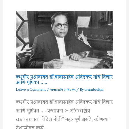
कश्मीर प्रश्नाबाबत डॉ.बाबासाहेब आंबेडकर यांचे विचार
आणि भूमिका …..
Leave a Comment
/
बाबासाहेब आंबेडकर
/ By
brambedkar
कश्मीर प्रश्नाबाबत डॉ.बाबासाहेब आंबेडकर यांचे विचार
आणि भूमिका …. प्रस्तावना :- आंतरराष्ट्रीय
राजकारणात “विदेश नीती” महत्वपूर्ण असते, कोणत्या
देशासोबत कसे…