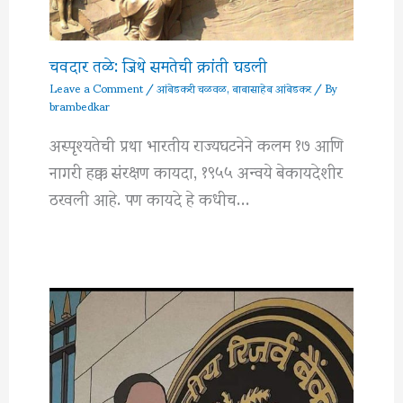
चवदार तळे: जिथे समतेची क्रांती घडली
Leave a Comment
/
आंबेडकरी चळवळ
,
बाबासाहेब आंबेडकर
/ By
brambedkar
अस्पृश्यतेची प्रथा भारतीय राज्यघटनेने कलम १७ आणि
नागरी हक्क संरक्षण कायदा, १९५५ अन्वये बेकायदेशीर
ठरवली आहे. पण कायदे हे कधीच…