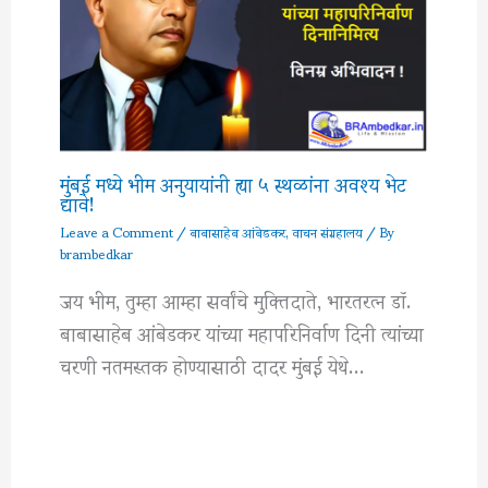
मुंबई मध्ये भीम अनुयायांनी ह्या ५ स्थळांना अवश्य भेट
द्यावे!
Leave a Comment
/
बाबासाहेब आंबेडकर
,
वाचन संग्रहालय
/ By
brambedkar
जय भीम, तुम्हा आम्हा सर्वांचे मुक्तिदाते, भारतरत्न डॉ.
बाबासाहेब आंबेडकर यांच्या महापरिनिर्वाण दिनी त्यांच्या
चरणी नतमस्तक होण्यासाठी दादर मुंबई येथे…