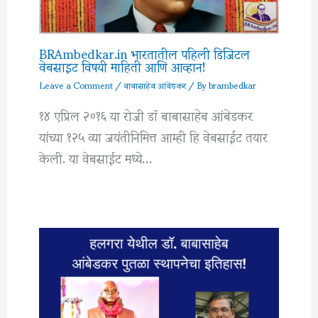
BRAmbedkar.in भारतातील पहिली डिजिटल
वेबसाइट विषयी माहिती आणि आव्हान!
Leave a Comment
/
बाबासाहेब आंबेडकर
/ By
brambedkar
१४ एप्रिल २०१६ या रोजी डॉ बाबासाहेब आंबेडकर
यांच्या १२५ व्या जयंतीनिमित्त आम्ही हि वेबसाईट तयार
केली. या वेबसाईट मध्ये…