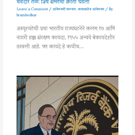
चवदार तळे: जिथे समतेची क्रांती घडली
Leave a Comment
/
आंबेडकरी चळवळ
,
बाबासाहेब आंबेडकर
/ By
brambedkar
अस्पृश्यतेची प्रथा भारतीय राज्यघटनेने कलम १७ आणि
नागरी हक्क संरक्षण कायदा, १९५५ अन्वये बेकायदेशीर
ठरवली आहे. पण कायदे हे कधीच…