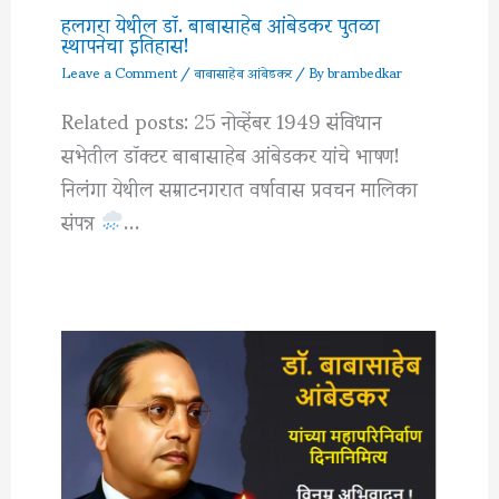
हलगरा येथील डॉ. बाबासाहेब आंबेडकर पुतळा
स्थापनेचा इतिहास!
Leave a Comment
/
बाबासाहेब आंबेडकर
/ By
brambedkar
Related posts: 25 नोव्हेंबर 1949 संविधान
सभेतील डॉक्टर बाबासाहेब आंबेडकर यांचे भाषण!
निलंगा येथील सम्राटनगरात वर्षावास प्रवचन मालिका
संपन्न
…