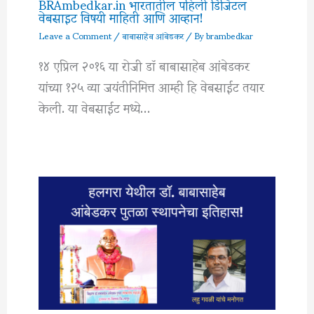
BRAmbedkar.in भारतातील पहिली डिजिटल
वेबसाइट विषयी माहिती आणि आव्हान!
Leave a Comment
/
बाबासाहेब आंबेडकर
/ By
brambedkar
१४ एप्रिल २०१६ या रोजी डॉ बाबासाहेब आंबेडकर
यांच्या १२५ व्या जयंतीनिमित्त आम्ही हि वेबसाईट तयार
केली. या वेबसाईट मध्ये…