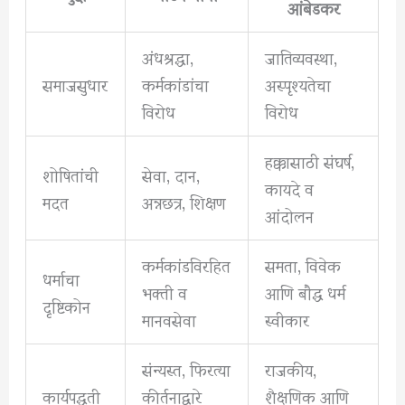
आंबेडकर
अंधश्रद्धा,
जातिव्यवस्था,
समाजसुधार
कर्मकांडांचा
अस्पृश्यतेचा
विरोध
विरोध
हक्कासाठी संघर्ष,
शोषितांची
सेवा, दान,
कायदे व
मदत
अन्नछत्र, शिक्षण
आंदोलन
कर्मकांडविरहित
समता, विवेक
धर्माचा
भक्ती व
आणि बौद्ध धर्म
दृष्टिकोन
मानवसेवा
स्वीकार
संन्यस्त, फिरत्या
राजकीय,
कार्यपद्धती
कीर्तनाद्वारे
शैक्षणिक आणि