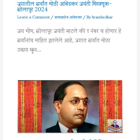
जगातील सर्वांत मोठी आंबेडकर जयंती मिरवणूक-
सोलापूर 2024
Leave a Comment
/
बाबासाहेब आंबेडकर
/ By
brambedkar
जय भीम, सोलापूर जयंती म्हटले की १ नंबर च होणार हे
सर्वानांच माहित झालेले आहे, जगात सर्वात मोठा
उत्सव म्ह्णून…