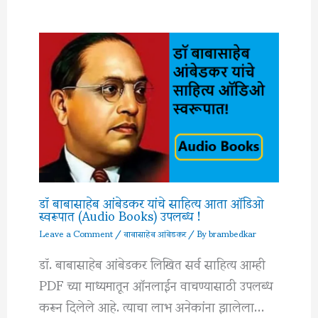
डॉ बाबासाहेब आंबेडकर यांचे साहित्य आता ऑडिओ
स्वरूपात (Audio Books) उपलब्ध !
Leave a Comment
/
बाबासाहेब आंबेडकर
/ By
brambedkar
डॉ. बाबासाहेब आंबेडकर लिखित सर्व साहित्य आम्ही
PDF च्या माध्यमातून ऑनलाईन वाचण्यासाठी उपलब्ध
करून दिलेले आहे. त्याचा लाभ अनेकांना झालेला…