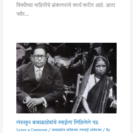
विषयीच्या माहितीचे संकलनाचे कार्य करीत आहे. आता
पर्यंत…
लंडनहून बाबासाहेबांचे रमाईला लिहिलेले पत्र.
Leave a Comment
/
बाबासाहेब आंबेडकर
,
रमाबाई आंबेडकर
/ By