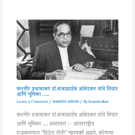
कश्मीर प्रश्नाबाबत डॉ.बाबासाहेब आंबेडकर यांचे विचार
आणि भूमिका …..
Leave a Comment
/
बाबासाहेब आंबेडकर
/ By
brambedkar
कश्मीर प्रश्नाबाबत डॉ.बाबासाहेब आंबेडकर यांचे विचार
आणि भूमिका …. प्रस्तावना :- आंतरराष्ट्रीय
राजकारणात “विदेश नीती” महत्वपूर्ण असते, कोणत्या