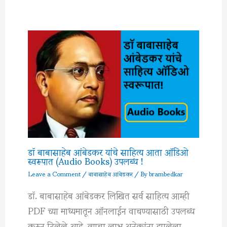
डॉ बाबासाहेब आंबेडकर यांचे साहित्य आता ऑडिओ
स्वरूपात (Audio Books) उपलब्ध !
Leave a Comment
/
बाबासाहेब आंबेडकर
/ By
brambedkar
डॉ. बाबासाहेब आंबेडकर लिखित सर्व साहित्य आम्ही
PDF च्या माध्यमातून ऑनलाईन वाचण्यासाठी उपलब्ध
करून दिलेले आहे. त्याचा लाभ अनेकांना झालेला…