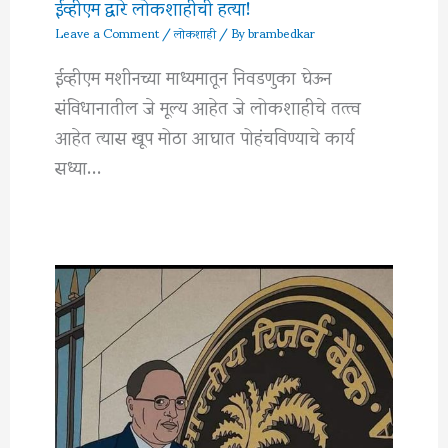
ईव्हीएम द्वारे लोकशाहीची हत्या!
Leave a Comment
/
लोकशाही
/ By
brambedkar
ईव्हीएम मशीनच्या माध्यमातून निवडणुका घेऊन
संविधानातील जे मूल्य आहेत जे लोकशाहीचे तत्त्व
आहेत त्यास खूप मोठा आघात पोहंचविण्याचे कार्य
सध्या…