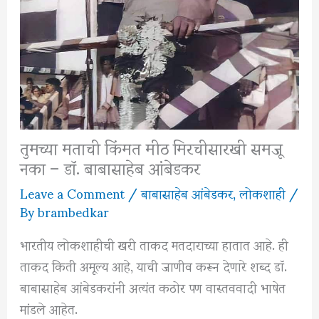
तुमच्या मताची किंमत मीठ मिरचीसारखी समजू
नका – डॉ. बाबासाहेब आंबेडकर
Leave a Comment
/
बाबासाहेब आंबेडकर
,
लोकशाही
/
By
brambedkar
भारतीय लोकशाहीची खरी ताकद मतदाराच्या हातात आहे. ही
ताकद किती अमूल्य आहे, याची जाणीव करून देणारे शब्द डॉ.
बाबासाहेब आंबेडकरांनी अत्यंत कठोर पण वास्तववादी भाषेत
मांडले आहेत.