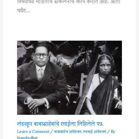
विषयीच्या माहितीचे संकलनाचे कार्य करीत आहे. आता
पर्यंत…
लंडनहून बाबासाहेबांचे रमाईला लिहिलेले पत्र.
Leave a Comment
/
बाबासाहेब आंबेडकर
,
रमाबाई आंबेडकर
/ By
brambedkar