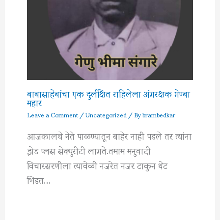
बाबासाहेबांचा एक दुर्लक्षित राहिलेला अंगरक्षक गेण्बा
महार
Leave a Comment
/
Uncategorized
/ By
brambedkar
आजकालचे नेते पाळण्यातून बाहेर नाही पडले तर त्यांना
झेड प्लस सेक्युरीटी लागते.तमाम मनुवादी
विचारसरणीला त्यावेळी नजरेत नजर टाकुन थेट
भिडत…