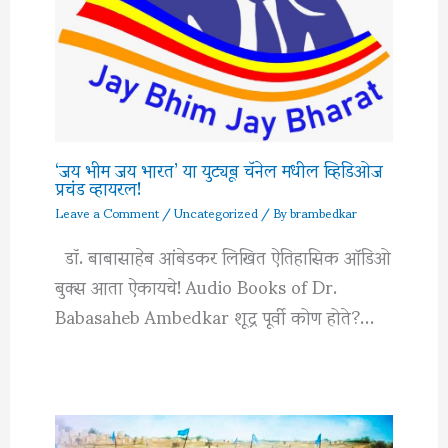
‘जय भीम जय भारत’ या युट्यूब चॅनेल मधील व्हिडिओज
प्रचंड व्हायरल!
Leave a Comment
/
Uncategorized
/ By
brambedkar
डॉ. बाबासाहेब आंबेडकर लिखित ऐतिहासिक ऑडिओ
बुक्स आता ऐकायचे! Audio Books of Dr.
Babasaheb Ambedkar शूद्र पूर्वी कोण होते?…