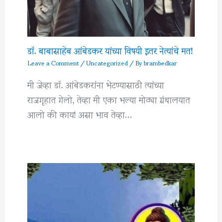
डॉ. बाबासाहेब आंबेडकर यांच्या विषयी इतर नेत्यांचे मत!
Leave a Comment
/
Uncategorized
/ By
brambedkar
मी जेव्हा डॉ. आंबेडकरांना भेटण्यासाठी त्यांच्या
राजगृहात गेलो, तेव्हा मी एका भल्या मोठ्या ग्रंथालयात
आलो की काय! असा भाव तेव्हा…