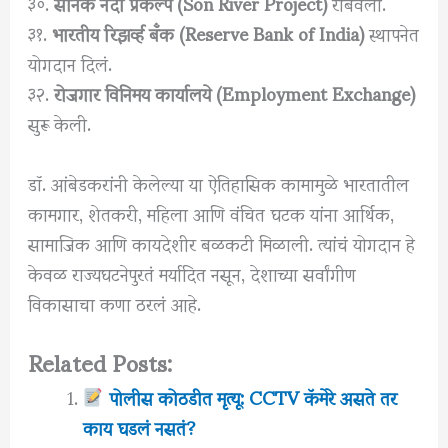
३०.
सोनेक नदी प्रकल्प (Son River Project)
राबवला.
३१.
भारतीय रिझर्व्ह बँक (Reserve Bank of India)
स्थापनेत
योगदान दिलं.
३२.
रोजगार विनिमय कार्यालये (Employment Exchange)
सुरू केली.
डॉ. आंबेडकरांनी केलेल्या या ऐतिहासिक कामामुळे भारतातील
कामगार, शेतकरी, महिला आणि वंचित घटक यांना आर्थिक,
सामाजिक आणि कायदेशीर बळकटी मिळाली. त्यांचं योगदान हे
केवळ राज्यघटनेपुरतं मर्यादित नसून, देशाच्या सर्वांगीण
विकासाचा कणा ठरलं आहे.
Related Posts:
पोलीस कोठडीत मृत्यू: CCTV कॅमेरे असते तर
काय घडलं नसतं?