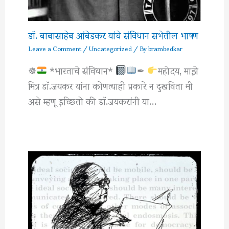
डॉ. बाबासाहेब आंबेडकर यांचे संविधान सभेतील भाषण
Leave a Comment
/
Uncategorized
/ By
brambedkar
☸
*भारताचे संविधान*
✒
महोदय, माझे
मित्र डाॅ.जयकर यांना कोणत्याही प्रकारे न दुखविता मी
असे म्हणू इच्छितो की डाॅ.जयकरांनी या…