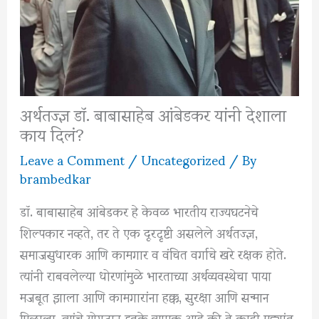
अर्थतज्ज्ञ डॉ. बाबासाहेब आंबेडकर यांनी देशाला
काय दिलं?
Leave a Comment
/
Uncategorized
/ By
brambedkar
डॉ. बाबासाहेब आंबेडकर हे केवळ भारतीय राज्यघटनेचे
शिल्पकार नव्हते, तर ते एक दूरदृष्टी असलेले अर्थतज्ज्ञ,
समाजसुधारक आणि कामगार व वंचित वर्गाचे खरे रक्षक होते.
त्यांनी राबवलेल्या धोरणांमुळे भारताच्या अर्थव्यवस्थेचा पाया
मजबूत झाला आणि कामगारांना हक्क, सुरक्षा आणि सन्मान
मिळाला. त्यांचे योगदान इतके व्यापक आहे की ते काही मुद्द्यांत