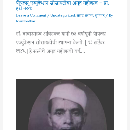
पीपल्स एज्युकेशन सोसायटीचा अमृत महोत्सव – प्रा.
हरी नरके
Leave a Comment
/
Uncategorized
,
सम्राट अशोक
,
सुविचार
/ By
brambedkar
डॉ. बाबासाहेब आंबेडकर यांनी ७४ वर्षांपुर्वी पीपल्स
एज्युकेशन सोसायटीची स्थापना केली. [ १३ सप्टेंबर
१९४५] हे संस्थेचे अमृत महोत्सवी वर्ष.…