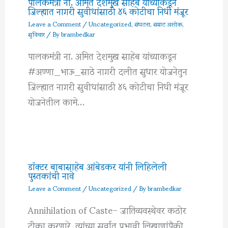
पालकमंत्री ना. अमित देशमुख साहेब यांच्याकडून
जिल्ह्यात नागरी सुवीधांसाठी ४६ कोटीचा निधी मंजूर
Leave a Comment
/
Uncategorized
,
संघटना
,
सम्राट अशोक
,
सुविचार
/ By
brambedkar
पालकमंत्री ना. अमित देशमुख साहेब यांच्याकडून
#अण्णा_भाऊ_साठे नागरी दलीत सुधार योजनेतुन
जिल्ह्यात नागरी सुवीधांसाठी ४६ कोटीचा निधी मंजूर
योजनेतील कामे…
डॉक्टर बाबासाहेब आंबेडकर यांनी लिहिलेली
पुस्तकांची नावे
Leave a Comment
/
Uncategorized
/ By
brambedkar
Annihilation of Caste– जातिव्यवस्थेवर कठोर
टीका करणारे, त्यांच्या सर्वात प्रभावी लिखाणांपैकी