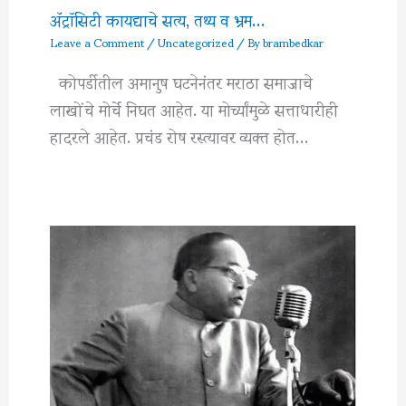
अ‍ॅट्रॉसिटी कायद्याचे सत्य, तथ्य व भ्रम…
Leave a Comment
/
Uncategorized
/ By
brambedkar
कोपर्डीतील अमानुष घटनेनंतर मराठा समाजाचे
लाखोंचे मोर्चे निघत आहेत. या मोर्च्यांमुळे सत्ताधारीही
हादरले आहेत. प्रचंड रोष रस्त्यावर व्यक्त होत…