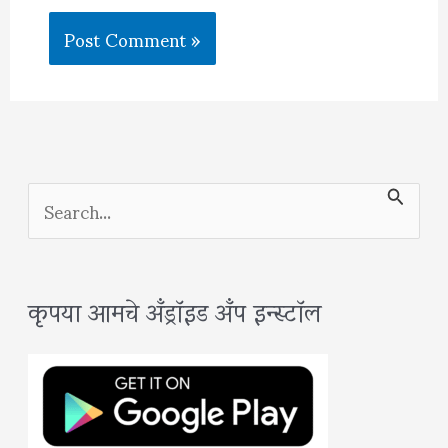
S
e
a
कृपया आमचे अँड्रॉइड अँप इन्स्टॉल
r
c
h
f