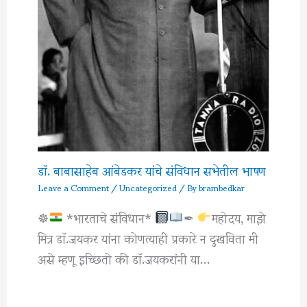
डॉ. बाबासाहेब आंबेडकर यांचे संविधान सभेतील भाषण
Leave a Comment
/
Uncategorized
/ By
brambedkar
☸
*भारताचे संविधान*
✒
महोदय, माझे
मित्र डाॅ.जयकर यांना कोणत्याही प्रकारे न दुखविता मी
असे म्हणू इच्छितो की डाॅ.जयकरांनी या…