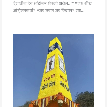
देशातील हेच आंदोलन शेवटचे असेल…* *एक शीख
आंदोलनकर्ता* *जय जवान जय किसान* ज्या…