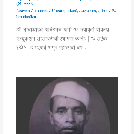
हरी नरके
Leave a Comment
/
Uncategorized
,
सम्राट अशोक
,
सुविचार
/ By
brambedkar
डॉ. बाबासाहेब आंबेडकर यांनी ७४ वर्षांपुर्वी पीपल्स
एज्युकेशन सोसायटीची स्थापना केली. [ १३ सप्टेंबर
१९४५] हे संस्थेचे अमृत महोत्सवी वर्ष.…