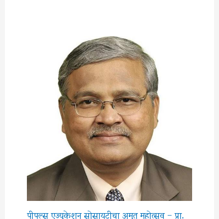
पीपल्स एज्युकेशन सोसायटीचा अमृत महोत्सव – प्रा.