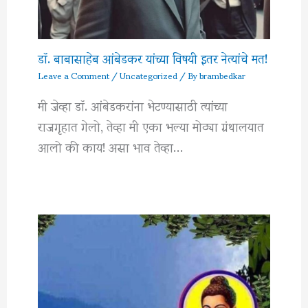
डॉ. बाबासाहेब आंबेडकर यांच्या विषयी इतर नेत्यांचे मत!
Leave a Comment
/
Uncategorized
/ By
brambedkar
मी जेव्हा डॉ. आंबेडकरांना भेटण्यासाठी त्यांच्या
राजगृहात गेलो, तेव्हा मी एका भल्या मोठ्या ग्रंथालयात
आलो की काय! असा भाव तेव्हा…