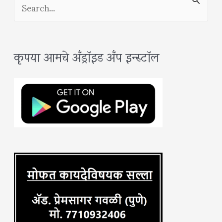
S
e
a
कृपया आमचे अँड्रॉइड अँप इन्स्टॉल
r
c
h
f
o
r
: