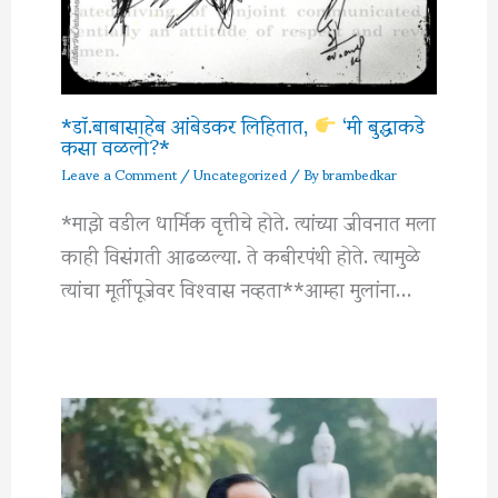
*डॉ.बाबासाहेब आंबेडकर लिहितात,
‘मी बुद्धाकडे
कसा वळलो?*
Leave a Comment
/
Uncategorized
/ By
brambedkar
*माझे वडील धार्मिक वृत्तीचे होते. त्यांच्या जीवनात मला
काही विसंगती आढळल्या. ते कबीरपंथी होते. त्यामुळे
त्यांचा मूर्तीपूजेवर विश्‍वास नव्हता**आम्हा मुलांना…