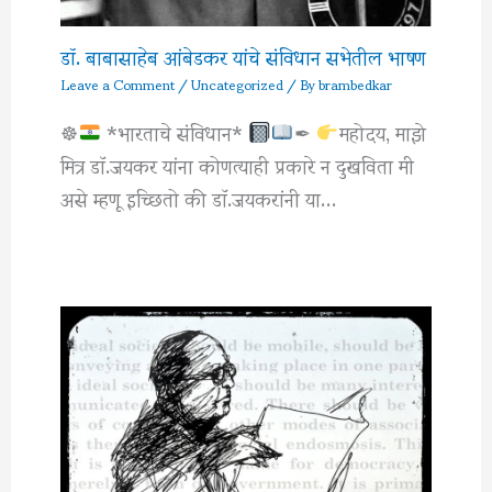
डॉ. बाबासाहेब आंबेडकर यांचे संविधान सभेतील भाषण
Leave a Comment
/
Uncategorized
/ By
brambedkar
☸
*भारताचे संविधान*
✒
महोदय, माझे
मित्र डाॅ.जयकर यांना कोणत्याही प्रकारे न दुखविता मी
असे म्हणू इच्छितो की डाॅ.जयकरांनी या…