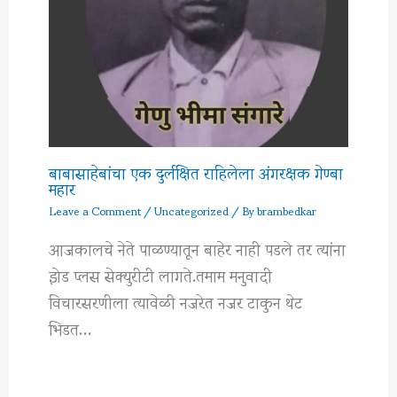
बाबासाहेबांचा एक दुर्लक्षित राहिलेला अंगरक्षक गेण्बा
महार
Leave a Comment
/
Uncategorized
/ By
brambedkar
आजकालचे नेते पाळण्यातून बाहेर नाही पडले तर त्यांना
झेड प्लस सेक्युरीटी लागते.तमाम मनुवादी
विचारसरणीला त्यावेळी नजरेत नजर टाकुन थेट
भिडत…