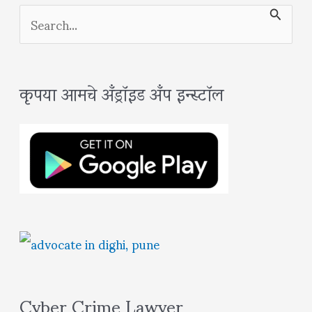
S
e
a
कृपया आमचे अँड्रॉइड अँप इन्स्टॉल
r
c
h
f
o
r
:
Cyber Crime Lawyer