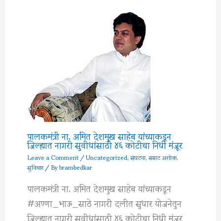
पालकमंत्री ना. अमित देशमुख साहेब यांच्याकडून
जिल्ह्यात नागरी सुवीधांसाठी ४६ कोटीचा निधी मंजूर
Leave a Comment
/
Uncategorized
,
संघटना
,
सम्राट अशोक
,
सुविचार
/ By
brambedkar
पालकमंत्री ना. अमित देशमुख साहेब यांच्याकडून
#अण्णा_भाऊ_साठे नागरी दलीत सुधार योजनेतुन
जिल्ह्यात नागरी सुवीधांसाठी ४६ कोटीचा निधी मंजूर