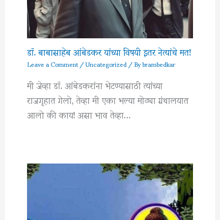
डॉ. बाबासाहेब आंबेडकर यांच्या विषयी इतर नेत्यांचे मत!
Leave a Comment
/
Uncategorized
/ By
brambedkar
मी जेव्हा डॉ. आंबेडकरांना भेटण्यासाठी त्यांच्या
राजगृहात गेलो, तेव्हा मी एका भल्या मोठ्या ग्रंथालयात
आलो की काय! असा भाव तेव्हा…