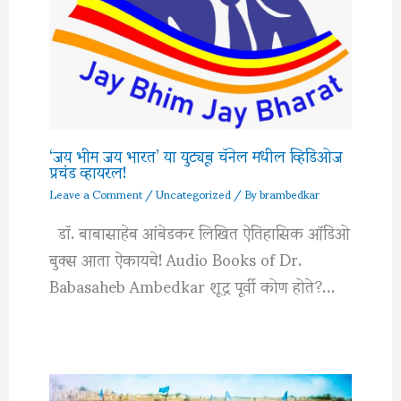
‘जय भीम जय भारत’ या युट्यूब चॅनेल मधील व्हिडिओज
प्रचंड व्हायरल!
Leave a Comment
/
Uncategorized
/ By
brambedkar
डॉ. बाबासाहेब आंबेडकर लिखित ऐतिहासिक ऑडिओ
बुक्स आता ऐकायचे! Audio Books of Dr.
Babasaheb Ambedkar शूद्र पूर्वी कोण होते?…