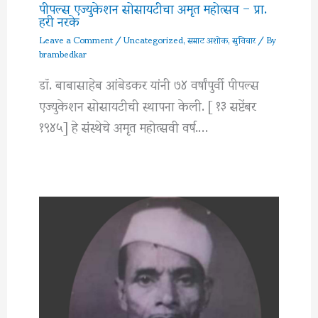
पीपल्स एज्युकेशन सोसायटीचा अमृत महोत्सव – प्रा.
हरी नरके
Leave a Comment
/
Uncategorized
,
सम्राट अशोक
,
सुविचार
/ By
brambedkar
डॉ. बाबासाहेब आंबेडकर यांनी ७४ वर्षांपुर्वी पीपल्स
एज्युकेशन सोसायटीची स्थापना केली. [ १३ सप्टेंबर
१९४५] हे संस्थेचे अमृत महोत्सवी वर्ष.…