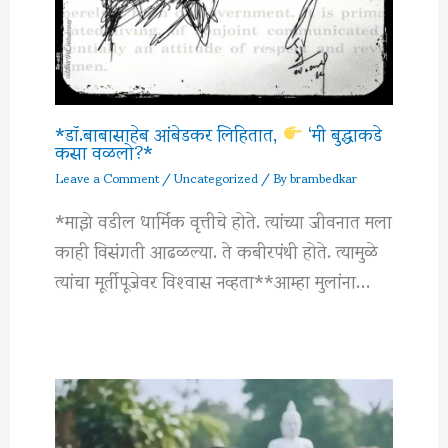
*डॉ.बाबासाहेब आंबेडकर लिहितात,
‘मी बुद्धाकडे
कसा वळलो?*
Leave a Comment
/
Uncategorized
/ By
brambedkar
*माझे वडील धार्मिक वृत्तीचे होते. त्यांच्या जीवनात मला
काही विसंगती आढळल्या. ते कबीरपंथी होते. त्यामुळे
त्यांचा मूर्तीपूजेवर विश्‍वास नव्हता**आम्हा मुलांना…