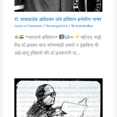
डॉ. बाबासाहेब आंबेडकर यांचे संविधान सभेतील भाषण
Leave a Comment
/
Uncategorized
/ By
brambedkar
☸
*भारताचे संविधान*
✒
महोदय, माझे
मित्र डाॅ.जयकर यांना कोणत्याही प्रकारे न दुखविता मी
असे म्हणू इच्छितो की डाॅ.जयकरांनी या…