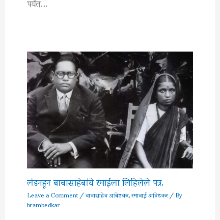
पर्यंत…
लंडनहून बाबासाहेबांचे रमाईला लिहिलेले पत्र.
Leave a Comment
/
बाबासाहेब आंबेडकर
,
रमाबाई आंबेडकर
/ By
brambedkar