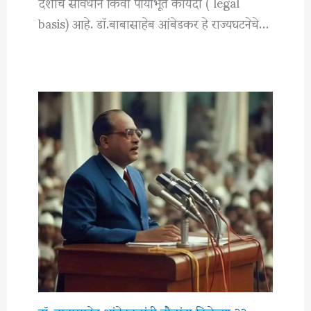
देशाचे संविधान किंवा पायाभूत कायदा ( legal
basis) आहे. डॉ.बाबासाहेब आंबेडकर हे राज्यघटनेचे…