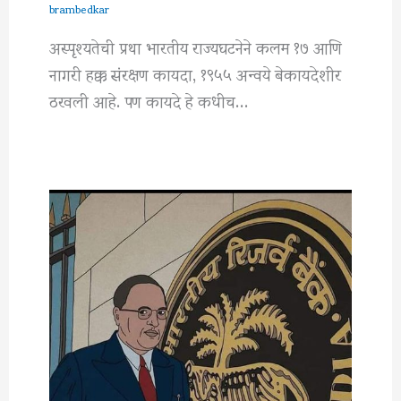
brambedkar
अस्पृश्यतेची प्रथा भारतीय राज्यघटनेने कलम १७ आणि
नागरी हक्क संरक्षण कायदा, १९५५ अन्वये बेकायदेशीर
ठरवली आहे. पण कायदे हे कधीच…