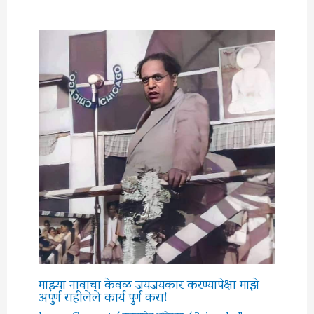
माझ्या नावाचा केवळ जयजयकार करण्यापेक्षा माझे
अपुर्ण राहीलेले कार्य पुर्ण करा!
Leave a Comment
/
बाबासाहेब आंबेडकर
/ By
brambedkar