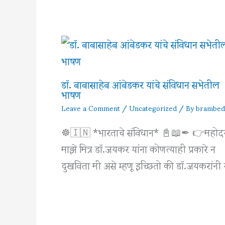
डॉ. बाबासाहेब आंबेडकर यांचे संविधान सभेतील
भाषण
Leave a Comment
/
Uncategorized
/ By
brambed
☸🇮🇳 *भारताचे संविधान* 📓📖✒ 👉महोद
माझे मित्र डाॅ.जयकर यांना कोणत्याही प्रकारे न
दुखविता मी असे म्हणू इच्छितो की डाॅ.जयकरांनी