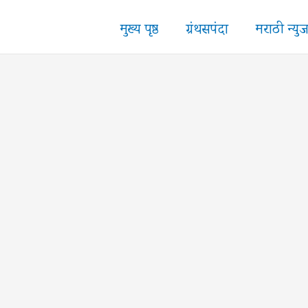
मुख्य पृष्ठ
ग्रंथसपंदा
मराठी न्यु