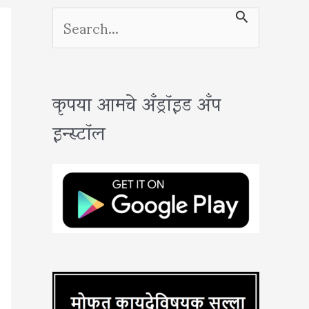
S
e
a
कृपया आमचे अँड्रॉइड अँप
r
इन्स्टॉल
c
h
f
o
r
: