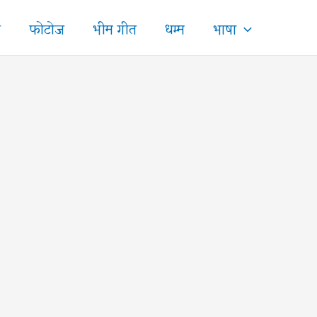
ज
फोटोज
भीम गीत
धम्म
भाषा