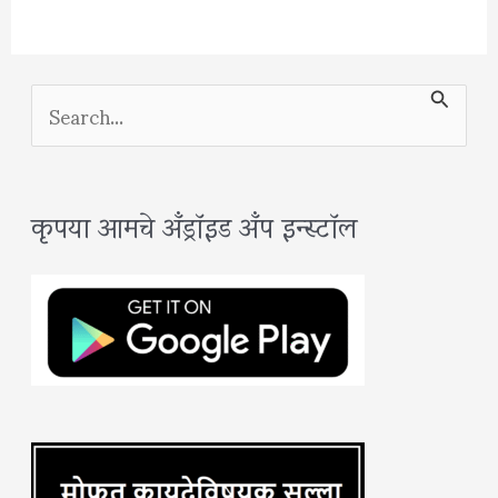
S
e
a
कृपया आमचे अँड्रॉइड अँप इन्स्टॉल
r
c
h
f
o
r
: