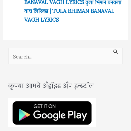
BANAVAL VAGH LYRICS तुला भिमानं बनवला
वाघ लिरिक्स | TULA BHIMAN BANAVAL
VAGH LYRICS
S
e
a
कृपया आमचे अँड्रॉइड अँप इन्स्टॉल
r
c
h
f
o