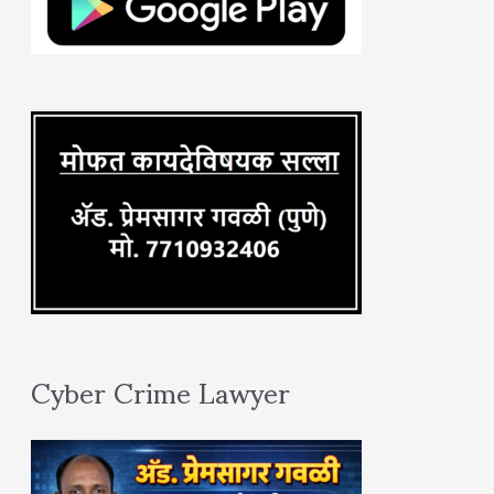
f
o
r
:
Cyber Crime Lawyer