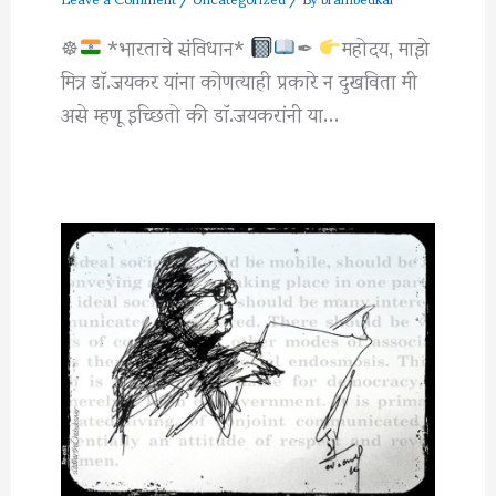
☸
*भारताचे संविधान*
✒
महोदय, माझे
मित्र डाॅ.जयकर यांना कोणत्याही प्रकारे न दुखविता मी
असे म्हणू इच्छितो की डाॅ.जयकरांनी या…