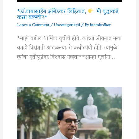
*डॉ.बाबासाहेब आंबेडकर लिहितात,
‘मी बुद्धाकडे
कसा वळलो?*
Leave a Comment
/
Uncategorized
/ By
brambedkar
*माझे वडील धार्मिक वृत्तीचे होते. त्यांच्या जीवनात मला
काही विसंगती आढळल्या. ते कबीरपंथी होते. त्यामुळे
त्यांचा मूर्तीपूजेवर विश्‍वास नव्हता**आम्हा मुलांना…