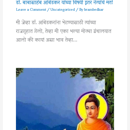
डॉ. बाबासाहेब आंबेडकर यांच्या विषयी इतर नेत्यांचे मत!
Leave a Comment
/
Uncategorized
/ By
brambedkar
मी जेव्हा डॉ. आंबेडकरांना भेटण्यासाठी त्यांच्या
राजगृहात गेलो, तेव्हा मी एका भल्या मोठ्या ग्रंथालयात
आलो की काय! असा भाव तेव्हा…