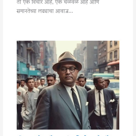
तो एक विचार आहे, एक चळवळ आहे आणि
समानतेच्या लढ्याचा आवाज…