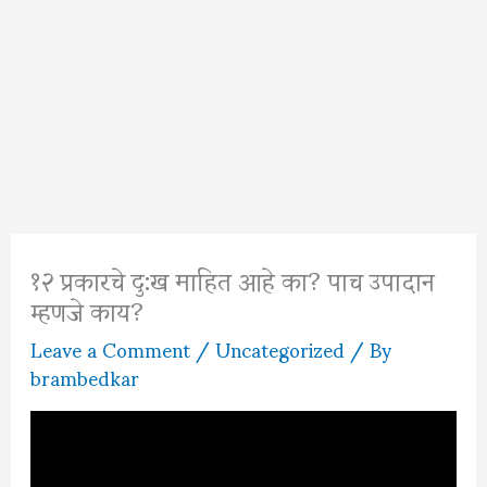
१२ प्रकारचे दु:ख माहित आहे का? पाच उपादान
म्हणजे काय?
Leave a Comment
/
Uncategorized
/ By
brambedkar