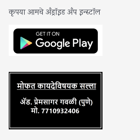
कृपया आमचे अँड्रॉइड अँप इन्स्टॉल
r
c
h
f
o
r
: