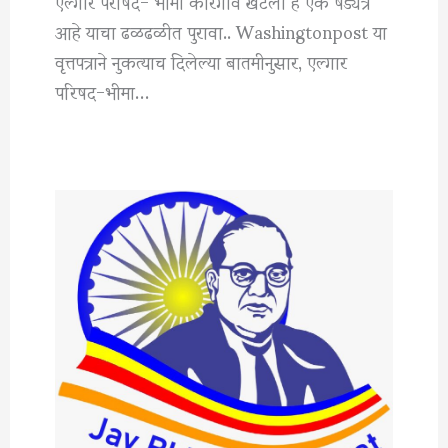
एल्गार परीषद- भीमा कोरेगाव खटला हे एक षड्यंत्र
आहे याचा ढळढळीत पुरावा.. Washingtonpost या
वृत्तपत्राने नुकत्याच दिलेल्या बातमीनुसार, एल्गार
परिषद-भीमा…