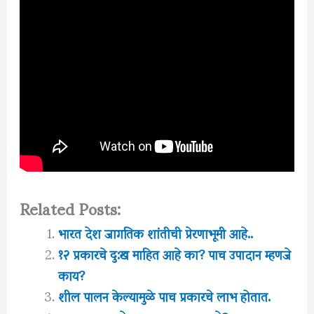
Related Posts:
भारत देश जागतिक शांतीची प्रेरणाभूमी आहे..
१२ प्रकारचे दु:ख माहित आहे का? पाच उपादान म्हणजे
काय?
शील पालन केल्यामुळे पाच प्रकारचे लाभ होतात.