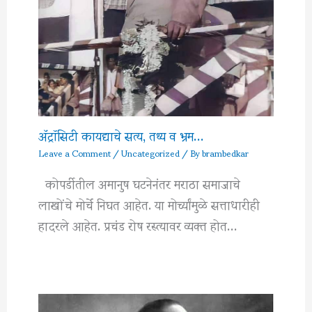
अ‍ॅट्रॉसिटी कायद्याचे सत्य, तथ्य व भ्रम…
Leave a Comment
/
Uncategorized
/ By
brambedkar
कोपर्डीतील अमानुष घटनेनंतर मराठा समाजाचे
लाखोंचे मोर्चे निघत आहेत. या मोर्च्यांमुळे सत्ताधारीही
हादरले आहेत. प्रचंड रोष रस्त्यावर व्यक्त होत…