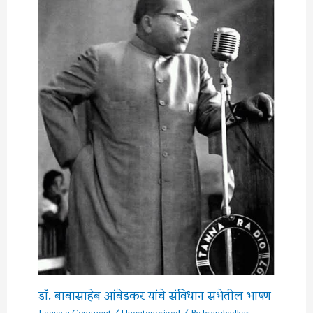
डॉ. बाबासाहेब आंबेडकर यांचे संविधान सभेतील भाषण
Leave a Comment
/
Uncategorized
/ By
brambedkar