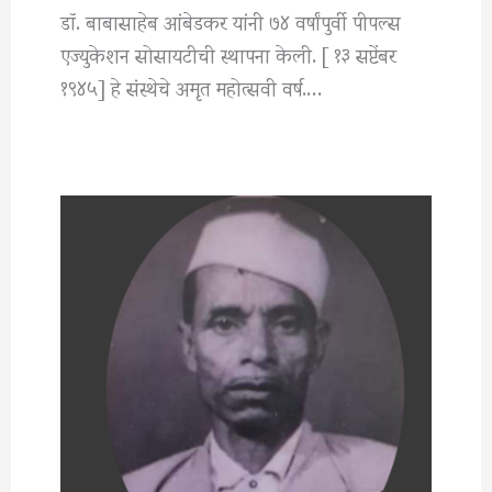
डॉ. बाबासाहेब आंबेडकर यांनी ७४ वर्षांपुर्वी पीपल्स
एज्युकेशन सोसायटीची स्थापना केली. [ १३ सप्टेंबर
१९४५] हे संस्थेचे अमृत महोत्सवी वर्ष.…