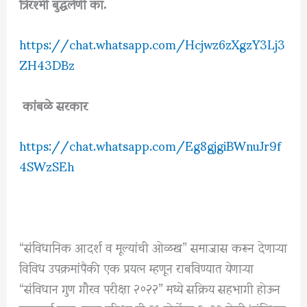
त्रिरश्मी बुद्धलेणी का.
https://chat.whatsapp.com/Hcjwz6zXgzY3Lj3
ZH43DBz
कांबळे सरकार
https://chat.whatsapp.com/Eg8gjgiBWnuJr9f
4SWzSEh
“संविधानिक आदर्श व मूल्यांची ओळख” समाजास करून देणाऱ्या
विविध उपक्रमांपैकी एक प्रयत्न म्हणून राबविण्यात येणाऱ्या
“संविधान गुण गौरव परीक्षा २०२२” मध्ये सक्रिय सहभागी होऊन