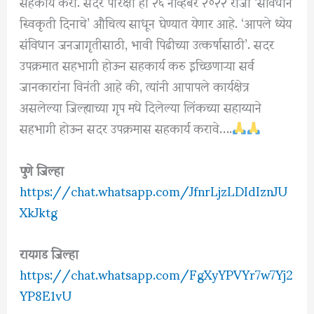
सहकार्य करा. सदर परिक्षा ही २६ नोव्हेंबर २०२२ रोजी ‘संविधान
स्विकृती दिनाचे’ औचित्य साधून घेण्यात येणार आहे. ‘आपले ध्येय
संविधान जनजागृतीसाठी, भावी पिढीच्या उत्कर्षासाठी’. सदर
उपक्रमात सहभागी होऊन सहकार्य करु इच्छिणाऱ्या सर्व
जानकारांना विनंती आहे की, त्यांनी आपापले कार्यक्षेत्र
असलेल्या जिल्ह्याच्या गृप मधे दिलेल्या लिंकच्या सहाय्याने
सहभागी होऊन सदर उपक्रमास सहकार्य करावे….
पुणे जिल्हा
https://chat.whatsapp.com/JfnrLjzLDIdIznJU
XkJktg
रायगड जिल्हा
https://chat.whatsapp.com/FgXyYPVYr7w7Yj2
YP8E1vU