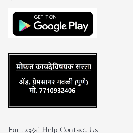
c
h
f
o
r
:
For Legal Help Contact Us