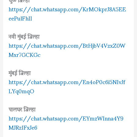
https://chat.whatsapp.com/KrMOkprJ8A5EE
eePulFhII
नवी मुंबई जिल्हा
https://chat.whatsapp.com/BtHjbV4VzxZ0W
Mxr7GCKGc
मुंबई जिल्हा
https://chat.whatsapp.com/En4oP0c6i5NIvJf
LYq0mqO
पालघर जिल्हा
https://chat.whatsapp.com/EYmzWInna4Y9
MJRzIFxJe6