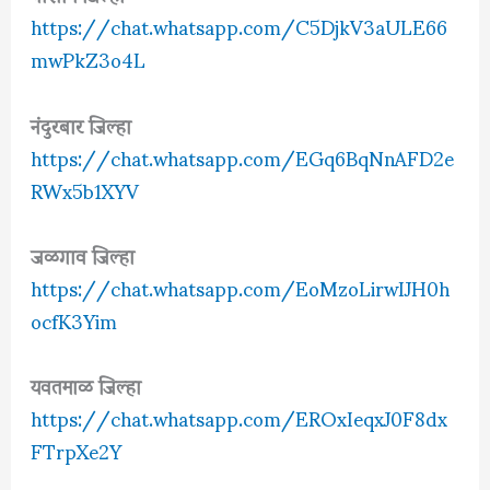
https://chat.whatsapp.com/C5DjkV3aULE66
mwPkZ3o4L
नंदुरबार जिल्हा
https://chat.whatsapp.com/EGq6BqNnAFD2e
RWx5b1XYV
जळगाव जिल्हा
https://chat.whatsapp.com/EoMzoLirwIJH0h
ocfK3Yim
यवतमाळ जिल्हा
https://chat.whatsapp.com/EROxIeqxJ0F8dx
FTrpXe2Y