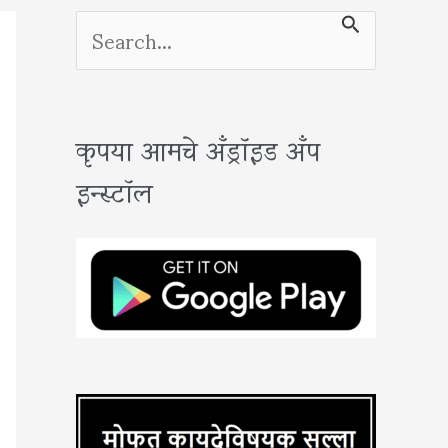
S
e
a
कृपया आमचे अँड्रॉइड अँप
r
इन्स्टॉल
c
h
f
o
r
: