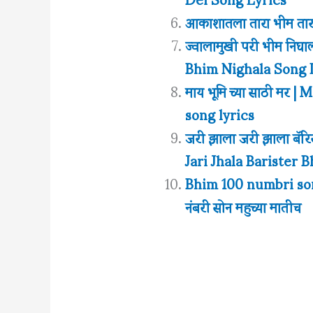
आकाशातला तारा भीम ता
ज्वालामुखी परी भीम निघा
Bhim Nighala Song 
माय भूमि च्या साठी म
song lyrics
जरी झाला जरी झाला बॅरिस
Jari Jhala Barister 
Bhim 100 numbri son
नंबरी सोन महुच्या मातीच