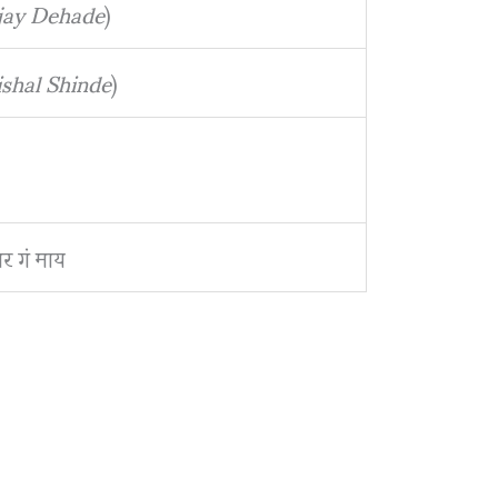
jay Dehade
)
ishal Shinde
)
ार गं माय