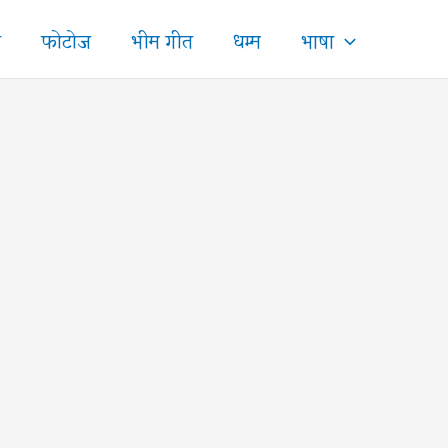
ज
फोटोज
भीम गीत
धम्म
भाषा