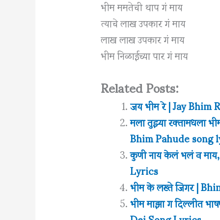
भीम ममतेची थाप गं माय
त्याचे लाख उपकार गं माय
लाख लाख उपकार गं माय
भीम निळाईच्या पार गं माय
Related Posts:
जय भीम रे | Jay Bhim
मला तुझ्या रक्तामधला 
Bhim Pahude song l
कुणी नाय केलं भलं व मा
Lyrics
भीम के लख्ते जिगर | B
भीम माझा ग दिल्लीत भ
Dei Song Lyrics