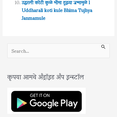
उद्धरली कोटी कुळे भीमा तुझ्या जन्मामुळे l
Uddharali koti kule Bhima Tujhya
Janmamule
S
e
a
कृपया आमचे अँड्रॉइड अँप इन्स्टॉल
r
c
h
f
o