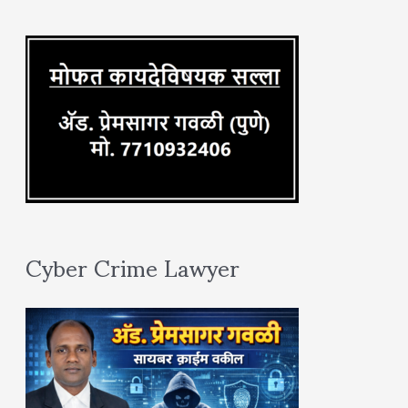
r
:
Cyber Crime Lawyer