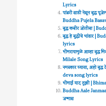
Lyrics
पांढरी साडी नेसून बुद्ध
Buddha Pujela Basa
बुद्ध कबीर जोतीबा | B
बुद्ध हे बुद्धीचे भांड
lyrics
भीमरायामुळे आम्हा बुद
Milale Song Lyrics
नमस्कार घ्यावा, अहो बु
deva song lyrics
भीमाई याद तुझी | Bhi
Buddha Aale Janmaas 
जन्मास