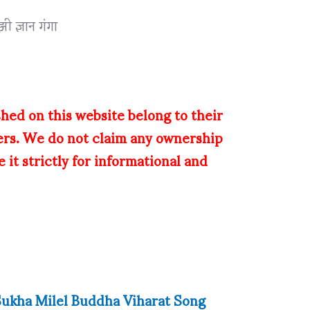
ुझी ज्ञान गंगा
shed on this website belong to their
ers. We do not claim any ownership
 it strictly for informational and
रत | Sukha Milel Buddha Viharat Song