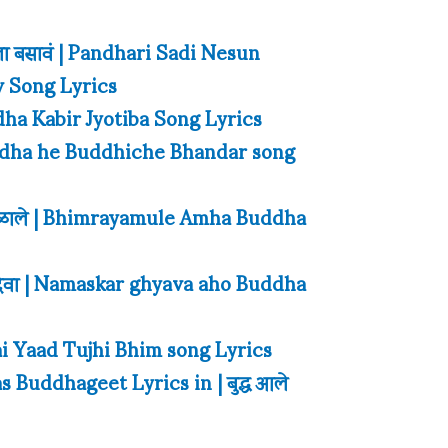
 पूजेला बसावं | Pandhari Sadi Nesun
v Song Lyrics
uddha Kabir Jyotiba Song Lyrics
ार | Buddha he Buddhiche Bhandar song
्ध मिळाले | Bhimrayamule Amha Buddha
द्ध देवा | Namaskar ghyava aho Buddha
mai Yaad Tujhi Bhim song Lyrics
Buddhageet Lyrics in | बुद्ध आले