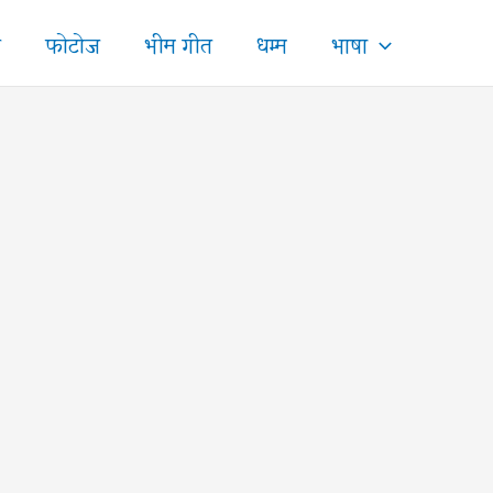
ज
फोटोज
भीम गीत
धम्म
भाषा