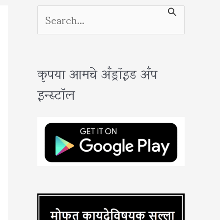
S
e
a
कृपया आमचे अँड्रॉइड अँप
r
इन्स्टॉल
c
h
f
o
r
: