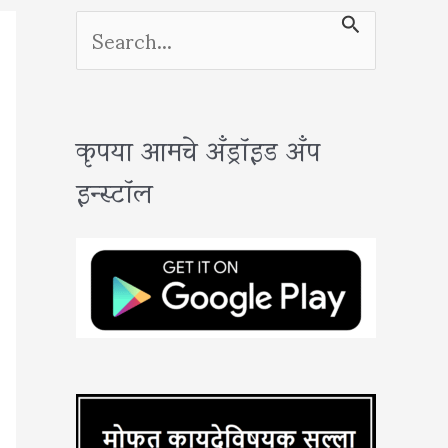
S
e
a
कृपया आमचे अँड्रॉइड अँप
r
इन्स्टॉल
c
h
f
o
r
: