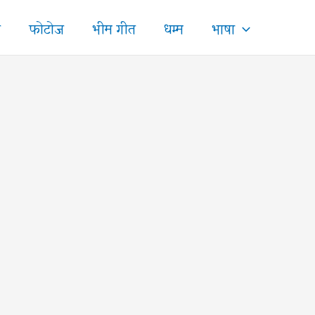
ज
फोटोज
भीम गीत
धम्म
भाषा