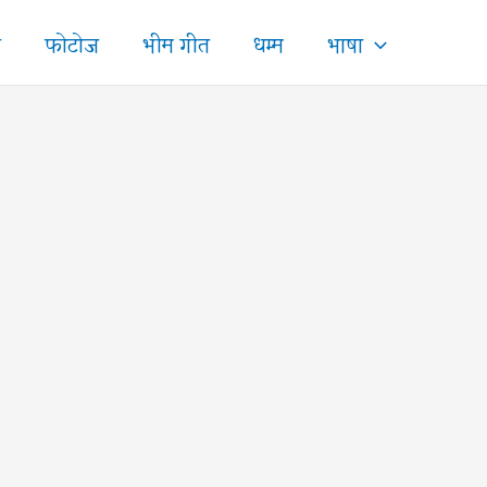
ज
फोटोज
भीम गीत
धम्म
भाषा