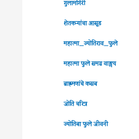
गुलामगिरी
शेतकऱ्यांचा आसूड
महात्मा_ज्योतिराव_फुले
महात्मा फुले समग्र वाङ्मय
ब्राह्णमणांचे कसब
जोति चरित्र
ज्योतिबा फुले जीवनी