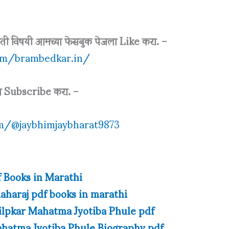
ती विषयी आमच्या फेसबुक पेजला Like करा.
–
om/brambedkar.in/
 Subscribe करा.
–
m/@jaybhimjaybharat9873
 Books in Marathi
maharaj pdf books in marathi
lpkar Mahatma Jyotiba Phule pdf
| Mahatma Jyotiba Phule Biography pdf