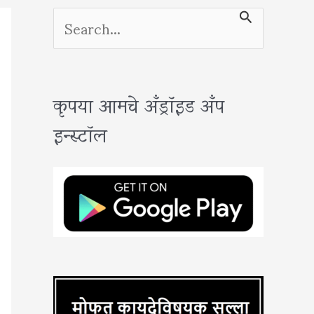
S
e
a
कृपया आमचे अँड्रॉइड अँप
r
इन्स्टॉल
c
h
f
o
r
: