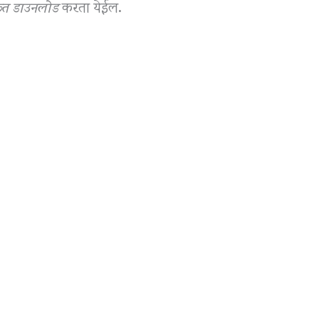
फत डाउनलोड
करता येईल.