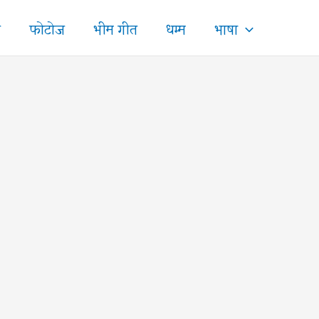
ज
फोटोज
भीम गीत
धम्म
भाषा