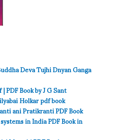
गंगा | Buddha Deva Tujhi Dnyan Ganga
 | PDF Book by J G Sant
hilyabai Holkar pdf book
ी | Kranti ani Pratikranti PDF Book
e systems in India PDF Book in