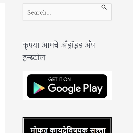
S
e
a
कृपया आमचे अँड्रॉइड अँप
r
इन्स्टॉल
c
h
f
o
r
: