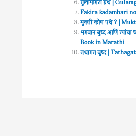
गुलामगिरी ग्रंथ | Gul
Fakira kadambari n
मुक्ती कोण पथे ? | M
भगवान बुध्द आणि त्या
Book in Marathi
तथागत बुध्द | Tatha