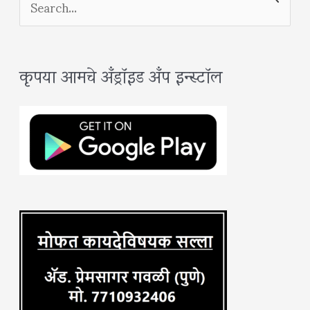
e
a
कृपया आमचे अँड्रॉइड अँप इन्स्टॉल
r
c
h
f
o
r
: