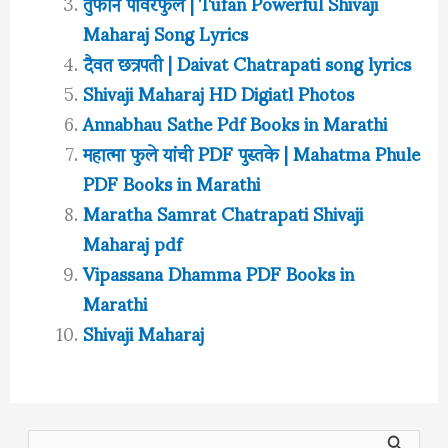
तुफान पावरफुल | Tufan Powerful Shivaji
Maharaj Song Lyrics
दैवत छत्रपती | Daivat Chatrapati song lyrics
Shivaji Maharaj HD Digiatl Photos
Annabhau Sathe Pdf Books in Marathi
महात्मा फुले यांची PDF पुस्तके | Mahatma Phule
PDF Books in Marathi
Maratha Samrat Chatrapati Shivaji
Maharaj pdf
Vipassana Dhamma PDF Books in
Marathi
Shivaji Maharaj
S