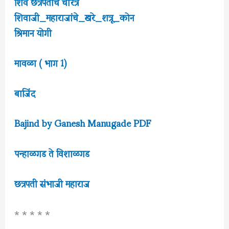
शिव छत्रपतीचे चरित्र
शिवाजी_महाराजांचे_खरे_शत्रू_कोन
श्रिमान योगी
मावळा ( भाग 1)
बाजिंद
Bajind by Ganesh Manugade PDF
पन्हाळगड ते विशाळगड
छत्रपती संभाजी महाराज
* * * * *