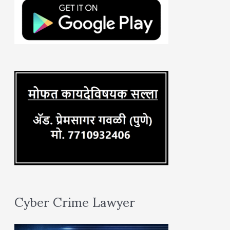
h
f
o
r
:
Cyber Crime Lawyer