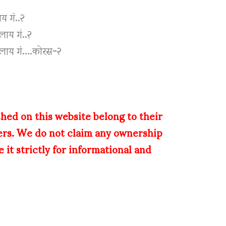
य गं..२
लाय गं..२
झालाय गं….कोरस-२
shed on this website belong to their
ers. We do not claim any ownership
 it strictly for informational and