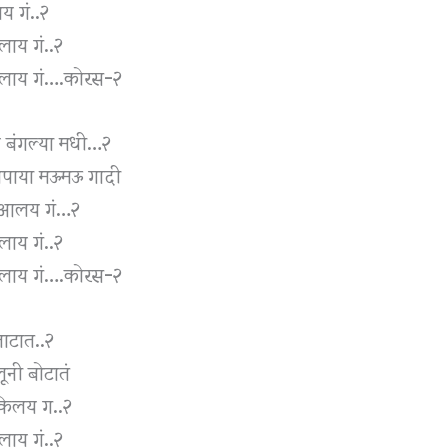
य गं..२
लाय गं..२
झालाय गं….कोरस-२
बंगल्या मधी…२
ोपाया मऊमऊ गादी
ात आलय गं…२
लाय गं..२
झालाय गं….कोरस-२
ताटात..२
ूनी बोटातं
ं केलय ग..२
लाय गं..२