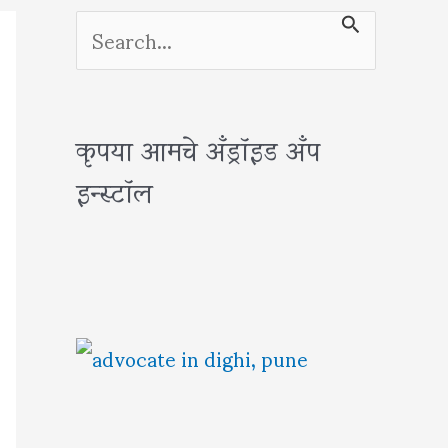
S
e
a
कृपया आमचे अँड्रॉइड अँप
r
इन्स्टॉल
c
h
f
o
r
: