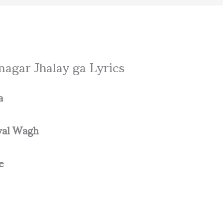
nagar Jhalay ga Lyrics
a
val Wagh
e