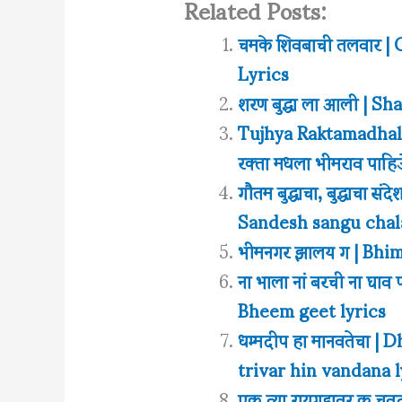
Related Posts:
चमके शिवबाची तलवार 
Lyrics
शरण बुद्धा ला आली | 
Tujhya Raktamadhala 
रक्ता मधला भीमराव पाहि
गौतम बुद्धाचा, बुद्धाचा 
Sandesh sangu chala 
भीमनगर झालय ग | Bhim
ना भाला नां बरची ना घा
Bheem geet lyrics
धम्मदीप हा मानवतेचा 
trivar hin vandana l
एक त्या रायगडावर,क चव