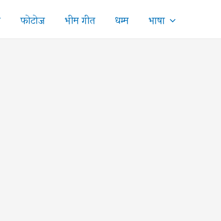
ज
फोटोज
भीम गीत
धम्म
भाषा