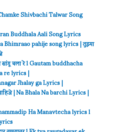
| Chamke Shivbachi Talwar Song
Sharan Buddhala Aali Song Lyrics
Bhimraao pahije song lyrics | तुझ्या
जे
संदेश सांगू चला रे l Gautam buddhacha
re lyrics |
nagar Jhalay ga Lyrics |
व पाहिजे | Na Bhala Na barchi Lyrics |
| Dhammadip Ha Manavtecha lyrics l
yrics
दार तळ्यावर l Ek tya raygadavar ek