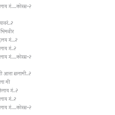
झालाय गं….कोरस-२
यावरंं..२
ी भिमवीर
 दिलय गं…२
लाय गं..२
झालाय गं….कोरस-२
ती आत्ता सलामी..२
ुला मी
ेलाय गं..२
लाय गं..२
झालाय गं….कोरस-२