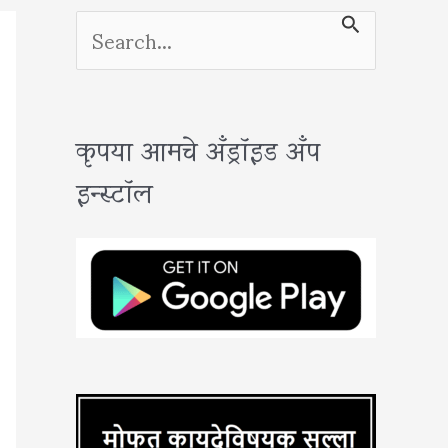
S
e
a
कृपया आमचे अँड्रॉइड अँप
r
इन्स्टॉल
c
h
f
o
r
: