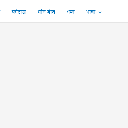
ज
फोटोज
भीम गीत
धम्म
भाषा