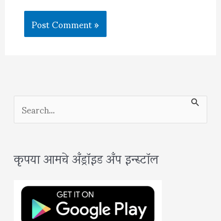
S
e
a
कृपया आमचे अँड्रॉइड अँप इन्स्टॉल
r
c
h
f