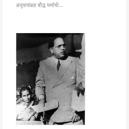
अनुयायांसह बौद्ध धर्माची…