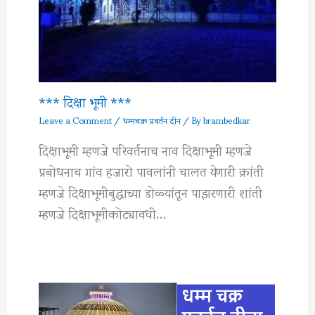
*** दिक्षा भूमी ***
Leave a Comment
/
धम्मचक्र प्रवर्तन दीन
/ By
brambedkar
दिक्षाभूमी म्हणजे परिवर्तनाच नाव दिक्षाभूमी म्हणजे
प्रबोधनाच गांव हजारो पावलांनी चालत येणारी क्रांती
म्हणजे दिक्षाभूमीबुद्धाच्या डोळ्यांतून पाझरणारी शांती
म्हणजे दिक्षाभूमीकोट्यावधी…