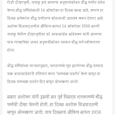
रोजी दीक्षाभूमी, नागपूर इथं आपल्या अनुयायांसोबत बौद्ध धर्मात प्रवेश
केला.बौद्ध धर्मियांसाठी 14 ऑक्टोबर हा दिवस खास आहे, कारण हा
दिवस अनेकांना बौद्ध धर्मांतरण सोहळाची आठवण करून देणारा आहे.
अशोक विजयादशमीचं औचित्य साधत 14 ऑक्टोबर 1956 साली
नागपूर येथील दीक्षाभूमीवर डॉ. बाबासाहेब आंबेडकर यांनी आपल्या
पाच लाखांपेक्षा जास्त अनुयायींसोबत नवयान बौद्ध धर्म स्वीकारला
होता.
बौद्ध धर्मियांच्या मान्यतांनुसार, भारतामध्ये लुप्त झालेल्या बौद्ध धम्माचं
चक्र बाबासाहेबांनी गतिमान करत ‘धम्मचक्र प्रवर्तन’ केलं म्हणून हा
दिवस धम्मचक्र प्रवर्तन दिन म्हणून ओळखला जातो.
सम्राट अशोका यांनी इसवी सन पूर्व तिसर्‍या शतकामध्ये बौद्ध
धर्माची दीक्षा घेतली होती. हा दिवस अशोक विजयादशमी
म्हणून ओळखला जातो. याच दिवसाचं औचित्य साधत 1956