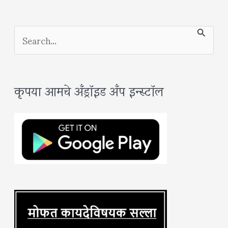
S
e
a
कृपया आमचे अँड्रॉइड अँप इन्स्टॉल
r
c
h
f
o
r
: