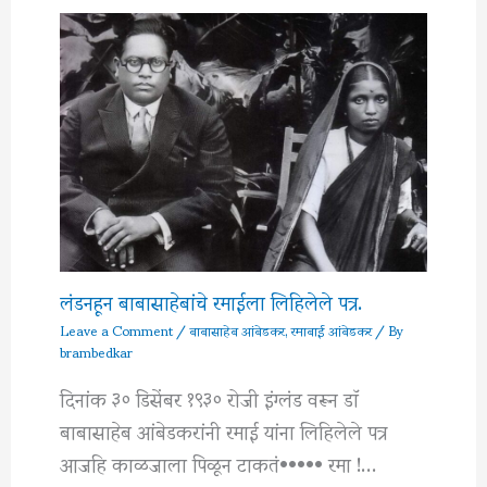
लंडनहून बाबासाहेबांचे रमाईला लिहिलेले पत्र.
Leave a Comment
/
बाबासाहेब आंबेडकर
,
रमाबाई आंबेडकर
/ By
brambedkar
दिनांक ३० डिसेंबर १९३० रोजी इंग्लंड वरून डाॅ
बाबासाहेब आंबेडकरांनी रमाई यांना लिहिलेले पत्र
आजहि काळजाला पिळून टाकतं••••• रमा !…