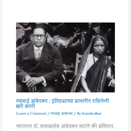
रमाबाई आंबेडकर : इतिहासाच्या सावलीत राहिलेली
खरी क्रांती
Leave a Comment
/
रमाबाई आंबेडकर
/ By
brambedkar
भारतरत्न डॉ. बाबासाहेब आंबेडकर म्हटले की संविधान,