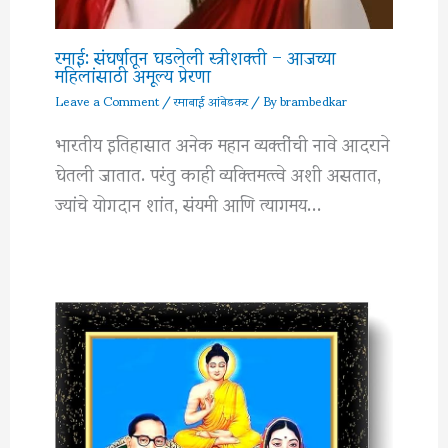
रमाई: संघर्षातून घडलेली स्त्रीशक्ती – आजच्या
महिलांसाठी अमूल्य प्रेरणा
Leave a Comment
/
रमाबाई आंबेडकर
/ By
brambedkar
भारतीय इतिहासात अनेक महान व्यक्तींची नावे आदराने
घेतली जातात. परंतु काही व्यक्तिमत्त्वे अशी असतात,
ज्यांचे योगदान शांत, संयमी आणि त्यागमय…