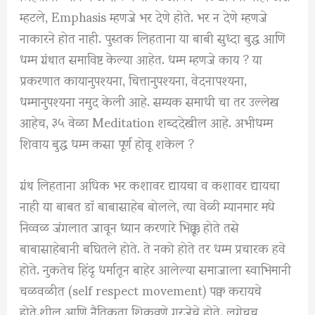
म्हटले, Emphasis म्हणजे भर देणे होते. भर न देणे म्हणजे
नाकारने होत नाही. पुस्तक लिहताना या बाबी सुध्दा बुद्ध आणि
धम्म ग्रंथात समाविष्ट केल्या आहेत. धम्म म्हणजे काय ? या
प्रकरणात कायानुपश्यना, चित्तानुपश्यना, वेदनापश्यना,
धम्मानुपश्यना नमुद केली आहे. सम्यक समाधी चा तर उल्लेख
आहेच, ३५ वेळा Meditation शब्ददेखील आहे. अभीधम्म
शिवाय बुद्ध धम्म कसा पूर्ण होवू शकेल ?
ग्रंथ लिहताना अधिक भर कशावर द्यायचा व कशावर द्यायचा
नाही या बाबत डॉ बाबासाहेब बोलले, त्या वेळी म्यानमार मधे
निव्वळ जंगलात जावून ध्यान करणारे भिक्कू होते तसे
बाबासाहेबानी बघितले होते. ते नको होते तर धम्म प्रचारक हवे
होते. नुकतेच हिंदू धर्मातून बाहेर आलेल्या समाजाला स्वाभिमानी
चळवळीत (self respect movement) पक्व करायचे
होते.शील आणि नैतिकता शिकवणे गरजेचे होते. लगेचच