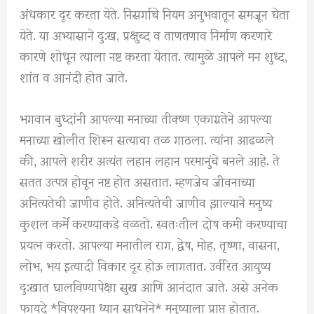
अंधकार दूर करता येते. निसर्गाचे नियम अनुभवातून समजून घेता
येते. या अभ्यासाने दु:ख, प्रक्षुब्द व ताणतणाव निर्माण करणारे
कारणे शोधून त्याला नष्ट करता येतात. त्यामुळे आपले मन शुध्द,
शांत व आनंदी होत जाते.
भगवान बुध्दांनी आपल्या मनाच्या तीक्ष्ण एकाग्रतेने आपल्या
मनाच्या खोलीत शिरून सत्याचा तळ गाठला. त्यांना आढळले
की, आपले शरीर अत्यंत लहान लहान परमानुंचे बनले आहे. ते
सतत उत्पन्न होवून नष्ट होत असतात. म्हणजेच जीवनाच्या
अनित्यतेची जाणीव होते. अनित्यतेची जाणीव झाल्याने मनुष्य
कुशल कर्मे करण्याकडे वळतो. स्वतःतील दोष कमी करण्याचा
प्रयत्न करतो. आपल्या मनातील राग, द्वेष, मोह, तृष्णा, वासना,
लोभ, भय इत्यादी विकार दूर होऊ लागतात. उर्वरित आयुष्य
दु:खात घालविण्यापेक्षा सुख आणि आनंदात जाते. असे अनेक
फायदे *विपश्यना ध्यान साधनेने* मनुष्याला प्राप्त होतात.