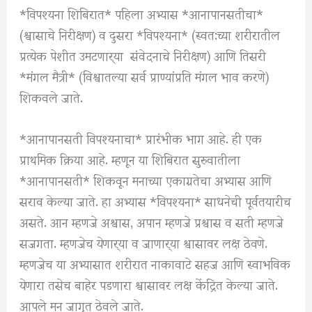
*विपश्यना शिबिरात* पहिला अभ्यास *आनापानसतीचा*
(श्वासाचे निरीक्षण) व दुसरा *विपश्यना* (स्वत:च्या शरीरातील
प्रत्येक पेशीत उमटणार्‍या संवेदनाचे निरीक्षण) आणि तिसरी
*मंगल मैत्री* (विश्वातल्या सर्व प्राण्यांप्रति मंगल भाव करणे)
शिकवले जाते.
*आनापानसती विपश्यनाचा* प्रारंभीक भाग आहे. ही एक
प्राथमिक क्रिया आहे. म्हणून या शिबिरात सुरुवातीला
*आनापानसती* शिकवून मनाच्या एकाग्रतेचा अभ्यास आणि
सराव केल्या जाते. हा अभ्यास *विपश्यना* साधनेची पूर्वतयारीच
असते. आन म्हणजे अश्वास, अपान म्हणजे प्रश्वास व सती म्हणजे
सजगता. म्हणजेच येणार्‍या व जाणार्‍या श्वासावर लक्ष ठेवणे.
म्हणजेच या अभ्यासात शरीरात नाकावाटे सहज आणि स्वाभविक
येणारा तसेच बाहेर पडणारा श्वासावर लक्ष केंद्रित केल्या जाते.
आपले मन जागृत ठेवले जाते.