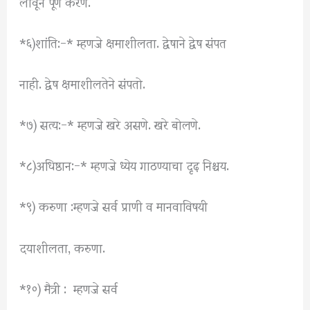
लावून पूर्ण करणे.
*६)शांति:-* म्हणजे क्षमाशीलता. द्वेषाने द्वेष संपत
नाही. द्वेष क्षमाशीलतेने संपतो.
*७) सत्य:-* म्हणजे खरे असणे. खरे बोलणे.
*८)अधिष्ठान:-* म्हणजे ध्येय गाठण्याचा दृढ़ निश्चय.
*९) करुणा :म्हणजे सर्व प्राणी व मानवाविषयी
दयाशीलता, करुणा.
*१०) मैत्री : म्हणजे सर्व