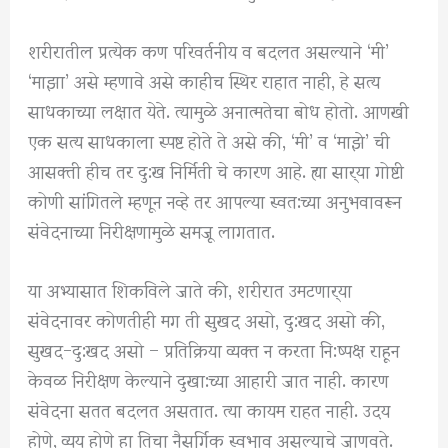
शरीरातील प्रत्येक कण परिवर्तनीय व बदलत असल्याने ‘मी’
‘माझा’ असे म्हणावे असे काहीच स्थिर राहात नाही, हे सत्य
साधकाच्या लक्षात येते. त्यामुळे अनात्मतेचा बोध होतो. आणखी
एक सत्य साधकाला स्पष्ट होते ते असे की, ‘मी’ व ‘माझे’ ची
आसक्ती हीच तर दु:ख निर्मिती चे कारण आहे. ह्या सार्‍या गोष्टी
कोणी सांगितले म्हणून नव्हे तर आपल्या स्वत:च्या अनुभवावरून
संवेदनाच्या निरीक्षणामुळे समजू लागतात.
या अभ्यासात शिकविले जाते की, शरीरात उमटणार्‍या
संवेदनावर कोणतीही मग ती सुखद असो, दु:खद असो की,
सुखद-दु:खद असो – प्रतिक्रिया व्यक्त न करता नि:ष्पक्ष राहून
केवळ निरीक्षण केल्याने दुखा:च्या आहारी जात नाही. कारण
संवेदना सतत बदलत असतात. त्या कायम राहत नाही. उदय
होणे, व्यय होणे हा तिचा नैसर्गिक स्वभाव असल्याचे जाणवते.