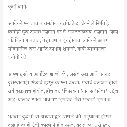
कृती बनते.
ज्यावेळी मन शांत व समतोल असते. तेव्हा घेतलेले निर्णय हे
कधीही दुख:दायक नसतात तर ते आनंददायकच असतात. जेव्हा
प्रतिकिया थांबतात, तेव्हा तणाव दूर होतात. त्यावेळी आपण
जीवनातील खरा आनंद उपभोगू शकतो, याची साधकाला
प्रचीती येते.
आपण सुखी व आनंदित झालो की, असेच सुख आणि आनंद
दुसर्‍यालाही मिळावे म्हणून कामना करतो. सर्वांचे कल्याण होवो,
सर्व दुख:मुक्त होवोत, हीच तर *विपश्यना ध्यान साधनेचा* उद्देश
आहे. यालाच *मेत्ता भावना* म्हणजेच ‘मैत्री भावना’ म्हणतात.
भगवान बुद्धांनी या अभ्यासाद्वारे जाणले की, मनुष्याला होणारे
दु:ख हे काही दैवी कारणाने होत नसते. तर त्याला जसे इतर