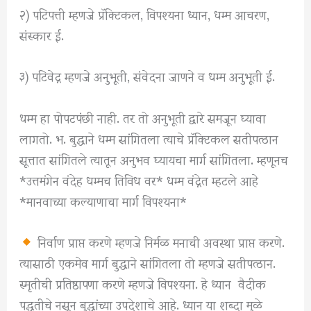
२) पटिपत्ती म्हणजे प्रॅक्टिकल, विपश्यना ध्यान, धम्म आचरण,
संस्कार ई.
३) पटिवेद्न म्हणजे अनुभूती, संवेदना जाणने व धम्म अनुभूती ई.
धम्म हा पोपटपंछी नाही. तर तो अनुभूती द्वारे समजून घ्यावा
लागतो. भ. बुद्धाने धम्म सांगितला त्याचे प्रॅक्टिकल सतीपत्ठान
सूत्तात सांगितले त्यातून अनुभव घ्यायचा मार्ग सांगितला. म्हणूनच
*उत्तमंगेन वंदेह धम्मच तिविध वर* धम्म वंद्नेत म्हटले आहे
*मानवाच्या कल्याणाचा मार्ग विपश्यना*
निर्वाण प्राप्त करणे म्हणजे निर्मळ मनाची अवस्था प्राप्त करणे.
त्यासाठी एकमेव मार्ग बुद्धाने सांगितला तो म्हणजे सतीपत्ठान.
स्मृतीची प्रतिष्ठापणा करणे म्हणजे विपश्यना. हे ध्यान वैदीक
पद्धतीचे नसून बुद्धांच्या उपदेशाचे आहे. ध्यान या शब्दा मुळे