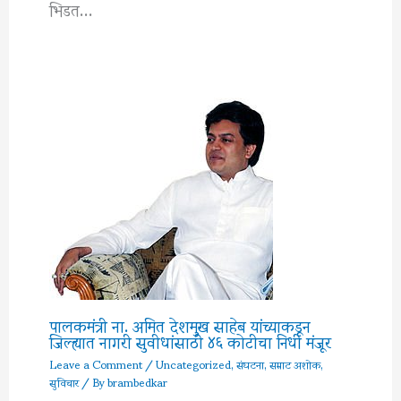
भिडत…
पालकमंत्री ना. अमित देशमुख साहेब यांच्याकडून
जिल्ह्यात नागरी सुवीधांसाठी ४६ कोटीचा निधी मंजूर
Leave a Comment
/
Uncategorized
,
संघटना
,
सम्राट अशोक
,
सुविचार
/ By
brambedkar