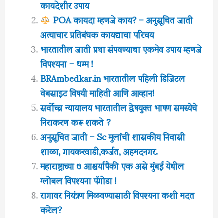
कायदेशीर उपाय
POA कायदा म्हणजे काय? – अनुसूचित जाती
अत्याचार प्रतिबंधक कायद्याचा परिचय
भारतातील जाती प्रथा संपवण्याचा एकमेव उपाय म्हणजे
विपश्यना – धम्म !
BRAmbedkar.in भारतातील पहिली डिजिटल
वेबसाइट विषयी माहिती आणि आव्हान!
सर्वोच्च न्यायालय भारतातील द्वेषयुक्त भाषण समस्येचे
निराकरण करू शकते ?
अनुसूचित जाती – Sc मुलांची शासकीय निवासी
शाळा, गायकरवाडी,कर्जत, अहमदनगर.
महाराष्ट्राच्या ७ आश्चर्यापैकी एक असे मुंबई येथील
ग्लोबल विपश्यना पॅगोडा !
रागावर नियंत्रण मिळवण्यासाठी विपश्यना कशी मदत
करेल?