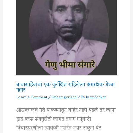
बाबासाहेबांचा एक दुर्लक्षित राहिलेला अंगरक्षक गेण्बा
महार
Leave a Comment
/
Uncategorized
/ By
brambedkar
आजकालचे नेते पाळण्यातून बाहेर नाही पडले तर त्यांना
झेड प्लस सेक्युरीटी लागते.तमाम मनुवादी
विचारसरणीला त्यावेळी नजरेत नजर टाकुन थेट