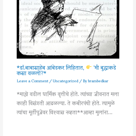
*डॉ.बाबासाहेब आंबेडकर लिहितात,
‘मी बुद्धाकडे
कसा वळलो?*
Leave a Comment
/
Uncategorized
/ By
brambedkar
*माझे वडील धार्मिक वृत्तीचे होते. त्यांच्या जीवनात मला
काही विसंगती आढळल्या. ते कबीरपंथी होते. त्यामुळे
त्यांचा मूर्तीपूजेवर विश्‍वास नव्हता**आम्हा मुलांना…