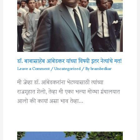
डॉ. बाबासाहेब आंबेडकर यांच्या विषयी इतर नेत्यांचे मत!
Leave a Comment
/
Uncategorized
/ By
brambedkar
मी जेव्हा डॉ. आंबेडकरांना भेटण्यासाठी त्यांच्या
राजगृहात गेलो, तेव्हा मी एका भल्या मोठ्या ग्रंथालयात
आलो की काय! असा भाव तेव्हा…