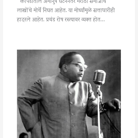
कोपर्डीतील अमानुष घटनेनंतर मराठा समाजाचे
लाखोंचे मोर्चे निघत आहेत. या मोर्च्यांमुळे सत्ताधारीही
हादरले आहेत. प्रचंड रोष रस्त्यावर व्यक्त होत…