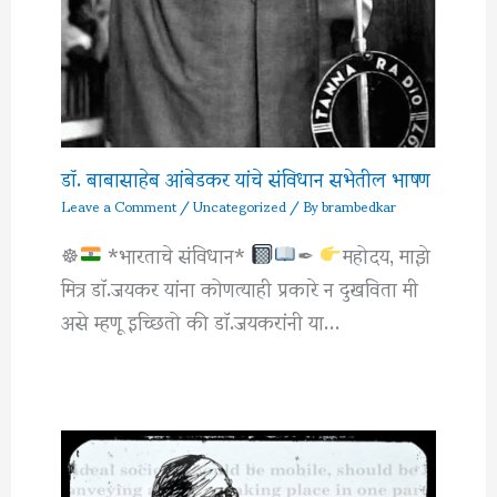
डॉ. बाबासाहेब आंबेडकर यांचे संविधान सभेतील भाषण
Leave a Comment
/
Uncategorized
/ By
brambedkar
☸
*भारताचे संविधान*
✒
महोदय, माझे
मित्र डाॅ.जयकर यांना कोणत्याही प्रकारे न दुखविता मी
असे म्हणू इच्छितो की डाॅ.जयकरांनी या…