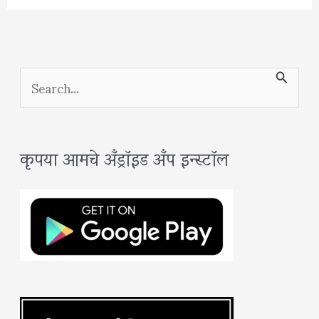
S
e
a
कृपया आमचे अँड्रॉइड अँप इन्स्टॉल
r
c
h
f
o
r
: