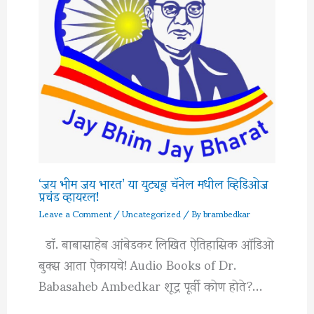
‘जय भीम जय भारत’ या युट्यूब चॅनेल मधील व्हिडिओज
प्रचंड व्हायरल!
Leave a Comment
/
Uncategorized
/ By
brambedkar
डॉ. बाबासाहेब आंबेडकर लिखित ऐतिहासिक ऑडिओ
बुक्स आता ऐकायचे! Audio Books of Dr.
Babasaheb Ambedkar शूद्र पूर्वी कोण होते?…