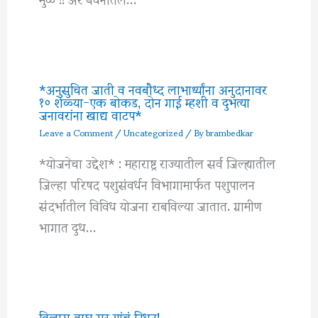
*अनुसुचित जाती व नवबौध्द लाभार्थ्यांना अनुदानावर
१० शेळ्या-एक बोकड, दोन गाई म्हशी व दुभत्या
जनावरांना खाद्य वाटप*
Leave a Comment
/
Uncategorized
/ By
brambedkar
*योजनेचा उद्देश* : महाराष्ट्र राज्यातील सर्व जिल्ह्यातील
जिल्हा परिषद पशुसंवर्धन विभागामार्फत पशुपालन
संदर्भातील विविध योजना राबविल्या जातात. ग्रामीण
भागात दुध…
विलास वाघ सर यांचं निधन!