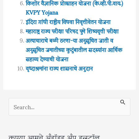
किशोर वैज्ञानिक प्रोत्साहन योजना (के.व्ही.पी.वाय.)
KVPY Yojana
इंदिरा गांधी राष्ट्रीय विधवा निवृत्तीवेतन योजना
महाराष्ट्र राज्य परीक्षा परिषद पुणे शिष्यवृत्ती परीक्षा
अत्याचाराचे बळी ठरणा-या अनुसूचित जाती व
अनुसूचित जमातीच्या कुटुंबातील सदस्यांना आर्थिक
सहाय्य देण्याची योजना
वृध्दाश्रमांना राज्य शासनाचे अनुदान
S
e
a
कृपया आमचे अँड्रॉइड अँप इन्स्टॉल
r